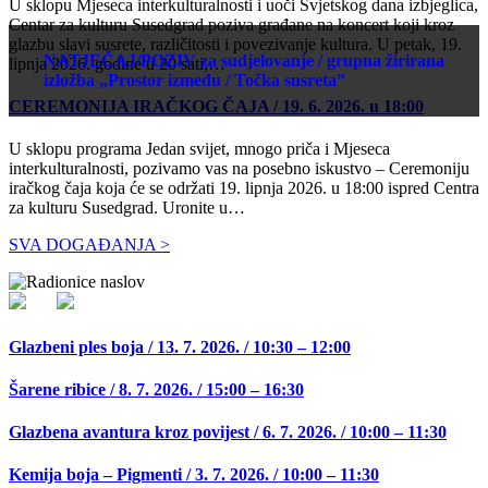
U sklopu Mjeseca interkulturalnosti i uoči Svjetskog dana izbjeglica,
Centar za kulturu Susedgrad poziva građane na koncert koji kroz
glazbu slavi susrete, različitosti i povezivanje kultura. U petak, 19.
NATJEČAJ/POZIV za sudjelovanje / grupna žirirana
lipnja 2026. godine u 20 sati,…
izložba „Prostor između / Točka susreta”
CEREMONIJA IRAČKOG ČAJA / 19. 6. 2026. u 18:00
U sklopu programa Jedan svijet, mnogo priča i Mjeseca
interkulturalnosti, pozivamo vas na posebno iskustvo – Ceremoniju
iračkog čaja koja će se održati 19. lipnja 2026. u 18:00 ispred Centra
za kulturu Susedgrad. Uronite u…
SVA DOGAĐANJA >
Glazbeni ples boja / 13. 7. 2026. / 10:30 – 12:00
Šarene ribice / 8. 7. 2026. / 15:00 – 16:30
Glazbena avantura kroz povijest / 6. 7. 2026. / 10:00 – 11:30
Kemija boja – Pigmenti / 3. 7. 2026. / 10:00 – 11:30