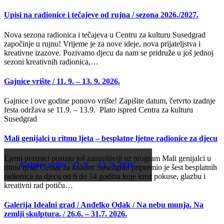
Upisi na radionice i tečajeve od rujna / sezona 2026./2027.
Nova sezona radionica i tečajeva u Centru za kulturu Susedgrad
započinje u rujnu! Vrijeme je za nove ideje, nova prijateljstva i
kreativne izazove. Pozivamo djecu da nam se pridruže u još jednoj
sezoni kreativnih radionica,…
Gajnice vrište / 11. 9. – 13. 9. 2026.
Gajnice i ove godine ponovo vrište! Zapišite datum, četvrto izadnje
festa održava se 11.9. – 13.9. Plato ispred Centra za kulturu
Susedgrad
Mali genijalci u ritmu ljeta – besplatne ljetne radionice za djecu
Ljetni praznici postaju još zanimljiviji uz program Mali genijalci u
Gajnice vrište / 11. 9. – 13. 9. 2026.
ritmu ljeta! Centar za kulturu Susedgrad pripremio je šest besplatnih
radionica za djecu od 6 do 14 godina koje kroz pokuse, glazbu i
kreativni rad potiču…
Galerija Idealni grad / Anđelko Odak / Na nebu munja. Na
zemlji skulptura. / 26.6. – 31.7. 2026.