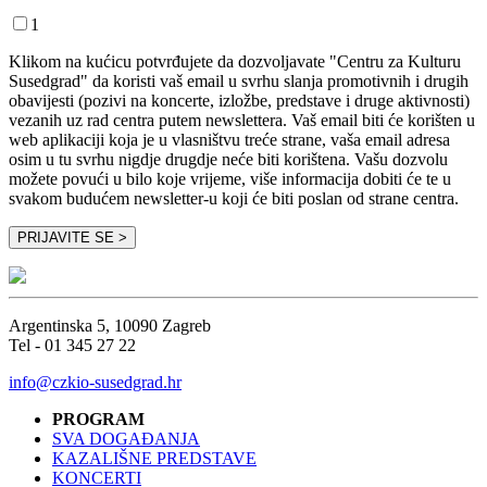
1
Klikom na kućicu potvrđujete da dozvoljavate "Centru za Kulturu
Susedgrad" da koristi vaš email u svrhu slanja promotivnih i drugih
obavijesti (pozivi na koncerte, izložbe, predstave i druge aktivnosti)
vezanih uz rad centra putem newslettera. Vaš email biti će korišten u
web aplikaciji koja je u vlasništvu treće strane, vaša email adresa
osim u tu svrhu nigdje drugdje neće biti korištena. Vašu dozvolu
možete povući u bilo koje vrijeme, više informacija dobiti će te u
svakom budućem newsletter-u koji će biti poslan od strane centra.
Argentinska 5, 10090 Zagreb
Tel - 01 345 27 22
info@czkio-susedgrad.hr
PROGRAM
SVA DOGAĐANJA
KAZALIŠNE PREDSTAVE
KONCERTI