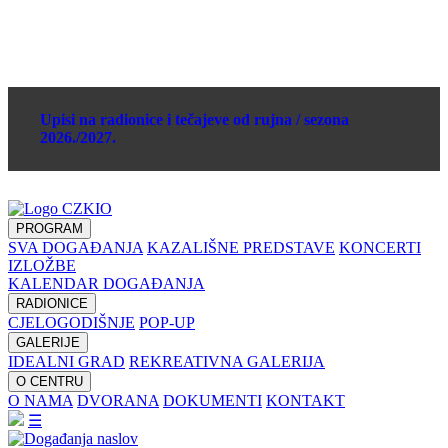
Upisi na radionice i tečajeve od rujna / sezona
2026./2027.
PROGRAM
SVA DOGAĐANJA
KAZALIŠNE PREDSTAVE
KONCERTI
IZLOŽBE
KALENDAR DOGAĐANJA
RADIONICE
CJELOGODIŠNJE
POP-UP
GALERIJE
IDEALNI GRAD
REKREATIVNA GALERIJA
O CENTRU
O NAMA
DVORANA
DOKUMENTI
KONTAKT
☰