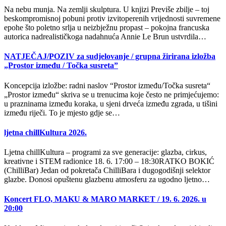
Na nebu munja. Na zemlji skulptura. U knjizi Previše zbilje – toj
beskompromisnoj pobuni protiv izvitoperenih vrijednosti suvremene
epohe što poletno srlja u neizbježnu propast – pokojna francuska
autorica nadrealističkoga nadahnuća Annie Le Brun ustvrdila…
NATJEČAJ/POZIV za sudjelovanje / grupna žirirana izložba
„Prostor između / Točka susreta”
Koncepcija izložbe: radni naslov “Prostor između/Točka susreta“
„Prostor između“ skriva se u trenucima koje često ne primjećujemo:
u prazninama između koraka, u sjeni drveća između zgrada, u tišini
između riječi. To je mjesto gdje se…
ljetna chillKultura 2026.
Ljetna chillKultura – programi za sve generacije: glazba, cirkus,
kreativne i STEM radionice 18. 6. 17:00 – 18:30RATKO BOKIĆ
(ChilliBar) Jedan od pokretača ChilliBara i dugogodišnji selektor
glazbe. Donosi opuštenu glazbenu atmosferu za ugodno ljetno…
Koncert FLO, MAKU & MARO MARKET / 19. 6. 2026. u
20:00