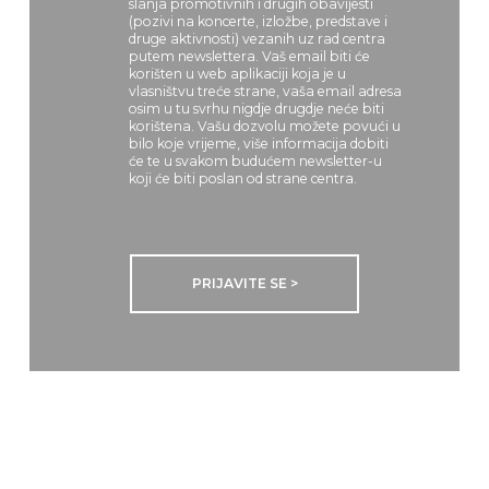
slanja promotivnih i drugih obavijesti
(pozivi na koncerte, izložbe, predstave i
druge aktivnosti) vezanih uz rad centra
putem newslettera. Vaš email biti će
korišten u web aplikaciji koja je u
vlasništvu treće strane, vaša email adresa
osim u tu svrhu nigdje drugdje neće biti
korištena. Vašu dozvolu možete povući u
bilo koje vrijeme, više informacija dobiti
će te u svakom budućem newsletter-u
koji će biti poslan od strane centra.