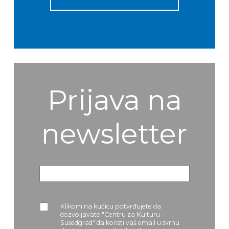
Prijava na
newsletter
Klikom na kućicu potvrđujete da
dozvoljavate "Centru za Kulturu
Susedgrad" da koristi vaš email u svrhu