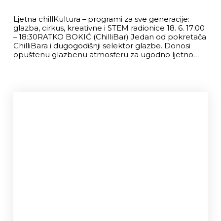
Ljetna chillKultura – programi za sve generacije:
glazba, cirkus, kreativne i STEM radionice 18. 6. 17:00
– 18:30RATKO BOKIĆ (ChilliBar) Jedan od pokretača
ChilliBara i dugogodišnji selektor glazbe. Donosi
opuštenu glazbenu atmosferu za ugodno ljetno…