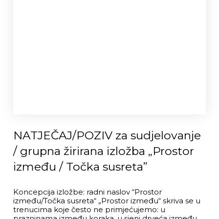
NATJEČAJ/POZIV za sudjelovanje
/ grupna žirirana izložba „Prostor
između / Točka susreta”
Koncepcija izložbe: radni naslov “Prostor
između/Točka susreta“ „Prostor između“ skriva se u
trenucima koje često ne primjećujemo: u
prazninama između koraka, u sjeni drveća između