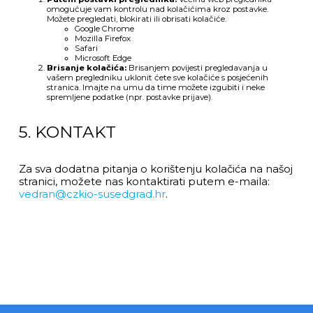
omogućuje vam kontrolu nad kolačićima kroz postavke.
Možete pregledati, blokirati ili obrisati kolačiće.
Google Chrome
Mozilla Firefox
Safari
Microsoft Edge
Brisanje kolačića:
Brisanjem povijesti pregledavanja u
vašem pregledniku uklonit ćete sve kolačiće s posjećenih
stranica. Imajte na umu da time možete izgubiti i neke
spremljene podatke (npr. postavke prijave).
5. KONTAKT
Za sva dodatna pitanja o korištenju kolačića na našoj
stranici, možete nas kontaktirati putem e-maila:
vedran@czkio-susedgrad.hr
.