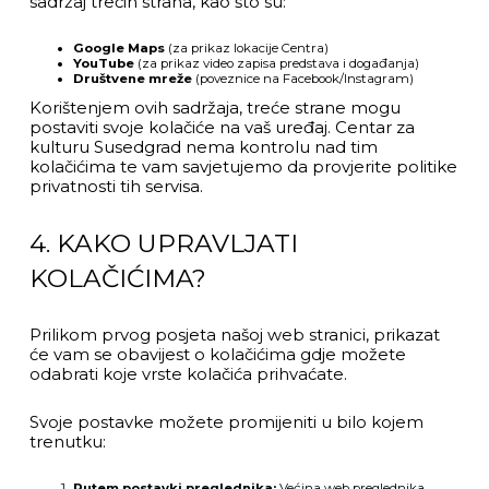
sadržaj trećih strana, kao što su:
Google Maps
(za prikaz lokacije Centra)
YouTube
(za prikaz video zapisa predstava i događanja)
Društvene mreže
(poveznice na Facebook/Instagram)
Korištenjem ovih sadržaja, treće strane mogu
postaviti svoje kolačiće na vaš uređaj. Centar za
kulturu Susedgrad nema kontrolu nad tim
kolačićima te vam savjetujemo da provjerite politike
privatnosti tih servisa.
4. KAKO UPRAVLJATI
KOLAČIĆIMA?
Prilikom prvog posjeta našoj web stranici, prikazat
će vam se obavijest o kolačićima gdje možete
odabrati koje vrste kolačića prihvaćate.
Svoje postavke možete promijeniti u bilo kojem
trenutku:
Putem postavki preglednika:
Većina web preglednika