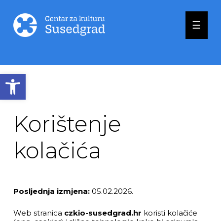
☰
Open toolbar
Korištenje
kolačića
Posljednja izmjena:
05.02.2026.
Web stranica
czkio-susedgrad.hr
koristi kolačiće