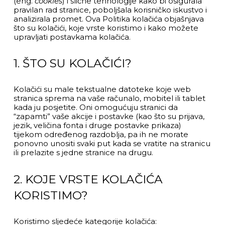
(eng.
cookies
) i slične tehnologije kako bi osigurala
pravilan rad stranice, poboljšala korisničko iskustvo i
analizirala promet. Ova Politika kolačića objašnjava
što su kolačići, koje vrste koristimo i kako možete
upravljati postavkama kolačića.
1. ŠTO SU KOLAČIĆI?
Kolačići su male tekstualne datoteke koje web
stranica sprema na vaše računalo, mobitel ili tablet
kada ju posjetite. Oni omogućuju stranici da
“zapamti” vaše akcije i postavke (kao što su prijava,
jezik, veličina fonta i druge postavke prikaza)
tijekom određenog razdoblja, pa ih ne morate
ponovno unositi svaki put kada se vratite na stranicu
ili prelazite s jedne stranice na drugu.
2. KOJE VRSTE KOLAČIĆA
KORISTIMO?
Koristimo sljedeće kategorije kolačića: