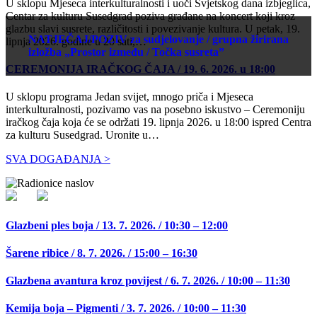
U sklopu Mjeseca interkulturalnosti i uoči Svjetskog dana izbjeglica,
Centar za kulturu Susedgrad poziva građane na koncert koji kroz
glazbu slavi susrete, različitosti i povezivanje kultura. U petak, 19.
NATJEČAJ/POZIV za sudjelovanje / grupna žirirana
lipnja 2026. godine u 20 sati,…
izložba „Prostor između / Točka susreta”
CEREMONIJA IRAČKOG ČAJA / 19. 6. 2026. u 18:00
U sklopu programa Jedan svijet, mnogo priča i Mjeseca
interkulturalnosti, pozivamo vas na posebno iskustvo – Ceremoniju
iračkog čaja koja će se održati 19. lipnja 2026. u 18:00 ispred Centra
za kulturu Susedgrad. Uronite u…
SVA DOGAĐANJA >
Glazbeni ples boja / 13. 7. 2026. / 10:30 – 12:00
Šarene ribice / 8. 7. 2026. / 15:00 – 16:30
Glazbena avantura kroz povijest / 6. 7. 2026. / 10:00 – 11:30
Kemija boja – Pigmenti / 3. 7. 2026. / 10:00 – 11:30