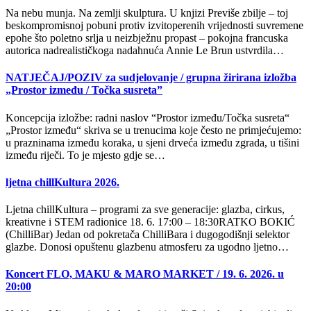
Na nebu munja. Na zemlji skulptura. U knjizi Previše zbilje – toj
beskompromisnoj pobuni protiv izvitoperenih vrijednosti suvremene
epohe što poletno srlja u neizbježnu propast – pokojna francuska
autorica nadrealističkoga nadahnuća Annie Le Brun ustvrdila…
NATJEČAJ/POZIV za sudjelovanje / grupna žirirana izložba
„Prostor između / Točka susreta”
Koncepcija izložbe: radni naslov “Prostor između/Točka susreta“
„Prostor između“ skriva se u trenucima koje često ne primjećujemo:
u prazninama između koraka, u sjeni drveća između zgrada, u tišini
između riječi. To je mjesto gdje se…
ljetna chillKultura 2026.
Ljetna chillKultura – programi za sve generacije: glazba, cirkus,
kreativne i STEM radionice 18. 6. 17:00 – 18:30RATKO BOKIĆ
(ChilliBar) Jedan od pokretača ChilliBara i dugogodišnji selektor
glazbe. Donosi opuštenu glazbenu atmosferu za ugodno ljetno…
Koncert FLO, MAKU & MARO MARKET / 19. 6. 2026. u
20:00