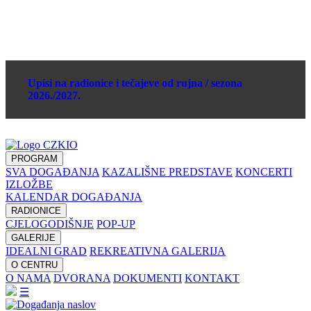
Upisi na radionice i tečajeve od rujna / sezona
2026./2027.
PROGRAM
SVA DOGAĐANJA
KAZALIŠNE PREDSTAVE
KONCERTI
IZLOŽBE
KALENDAR DOGAĐANJA
RADIONICE
CJELOGODIŠNJE
POP-UP
GALERIJE
IDEALNI GRAD
REKREATIVNA GALERIJA
O CENTRU
O NAMA
DVORANA
DOKUMENTI
KONTAKT
☰