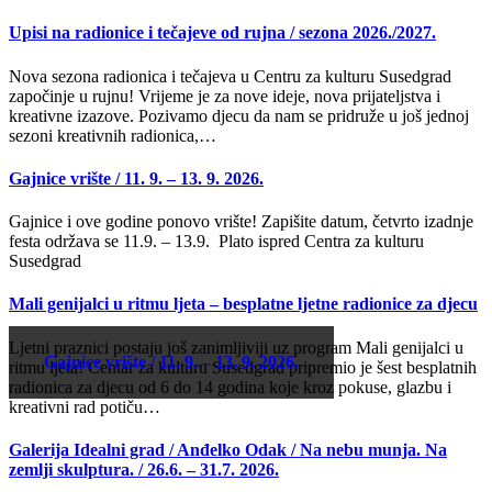
Upisi na radionice i tečajeve od rujna / sezona 2026./2027.
Nova sezona radionica i tečajeva u Centru za kulturu Susedgrad
započinje u rujnu! Vrijeme je za nove ideje, nova prijateljstva i
kreativne izazove. Pozivamo djecu da nam se pridruže u još jednoj
sezoni kreativnih radionica,…
Gajnice vrište / 11. 9. – 13. 9. 2026.
Gajnice i ove godine ponovo vrište! Zapišite datum, četvrto izadnje
festa održava se 11.9. – 13.9. Plato ispred Centra za kulturu
Susedgrad
Mali genijalci u ritmu ljeta – besplatne ljetne radionice za djecu
Ljetni praznici postaju još zanimljiviji uz program Mali genijalci u
Gajnice vrište / 11. 9. – 13. 9. 2026.
ritmu ljeta! Centar za kulturu Susedgrad pripremio je šest besplatnih
radionica za djecu od 6 do 14 godina koje kroz pokuse, glazbu i
kreativni rad potiču…
Galerija Idealni grad / Anđelko Odak / Na nebu munja. Na
zemlji skulptura. / 26.6. – 31.7. 2026.