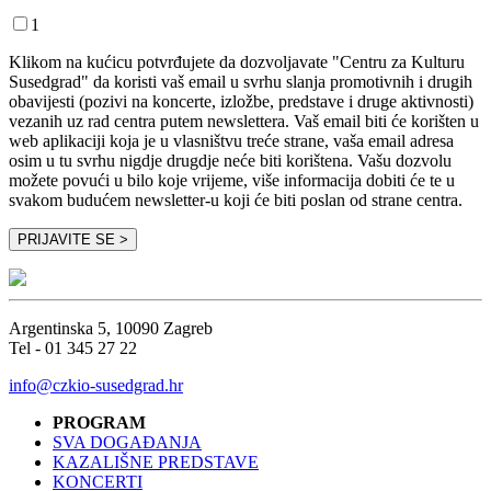
1
Klikom na kućicu potvrđujete da dozvoljavate "Centru za Kulturu
Susedgrad" da koristi vaš email u svrhu slanja promotivnih i drugih
obavijesti (pozivi na koncerte, izložbe, predstave i druge aktivnosti)
vezanih uz rad centra putem newslettera. Vaš email biti će korišten u
web aplikaciji koja je u vlasništvu treće strane, vaša email adresa
osim u tu svrhu nigdje drugdje neće biti korištena. Vašu dozvolu
možete povući u bilo koje vrijeme, više informacija dobiti će te u
svakom budućem newsletter-u koji će biti poslan od strane centra.
Argentinska 5, 10090 Zagreb
Tel - 01 345 27 22
info@czkio-susedgrad.hr
PROGRAM
SVA DOGAĐANJA
KAZALIŠNE PREDSTAVE
KONCERTI