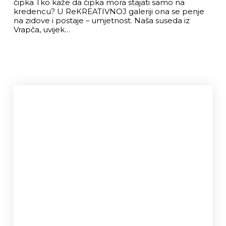
čipka Tko kaže da čipka mora stajati samo na
kredencu? U ReKREATIVNOJ galeriji ona se penje
na zidove i postaje – umjetnost. Naša suseda iz
Vrapča, uvijek…