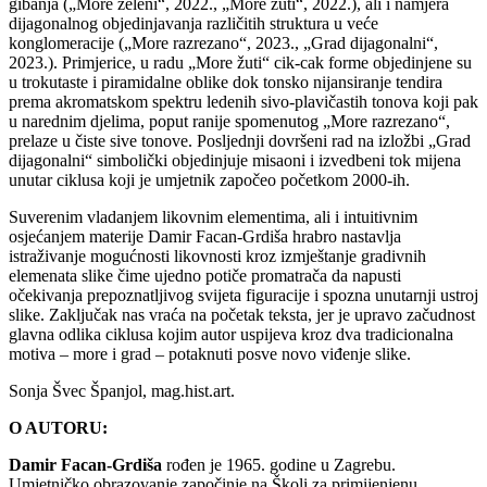
gibanja („More zeleni“, 2022., „More žuti“, 2022.), ali i namjera
dijagonalnog objedinjavanja različitih struktura u veće
konglomeracije („More razrezano“, 2023., „Grad dijagonalni“,
2023.). Primjerice, u radu „More žuti“ cik-cak forme objedinjene su
u trokutaste i piramidalne oblike dok tonsko nijansiranje tendira
prema akromatskom spektru ledenih sivo-plavičastih tonova koji pak
u narednim djelima, poput ranije spomenutog „More razrezano“,
prelaze u čiste sive tonove. Posljednji dovršeni rad na izložbi „Grad
dijagonalni“ simbolički objedinjuje misaoni i izvedbeni tok mijena
unutar ciklusa koji je umjetnik započeo početkom 2000-ih.
Suverenim vladanjem likovnim elementima, ali i intuitivnim
osjećanjem materije Damir Facan-Grdiša hrabro nastavlja
istraživanje mogućnosti likovnosti kroz izmještanje gradivnih
elemenata slike čime ujedno potiče promatrača da napusti
očekivanja prepoznatljivog svijeta figuracije i spozna unutarnji ustroj
slike. Zaključak nas vraća na početak teksta, jer je upravo začudnost
glavna odlika ciklusa kojim autor uspijeva kroz dva tradicionalna
motiva – more i grad – potaknuti posve novo viđenje slike.
Sonja Švec Španjol, mag.hist.art.
O AUTORU:
Damir Facan-Grdiša
rođen je 1965. godine u Zagrebu.
Umjetničko obrazovanje započinje na Školi za primijenjenu