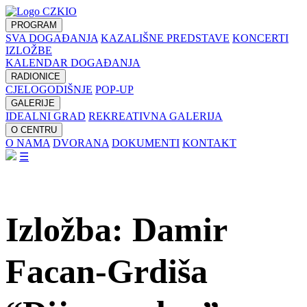
PROGRAM
SVA DOGAĐANJA
KAZALIŠNE PREDSTAVE
KONCERTI
IZLOŽBE
KALENDAR DOGAĐANJA
RADIONICE
CJELOGODIŠNJE
POP-UP
GALERIJE
IDEALNI GRAD
REKREATIVNA GALERIJA
O CENTRU
O NAMA
DVORANA
DOKUMENTI
KONTAKT
☰
Izložba: Damir
Facan-Grdiša