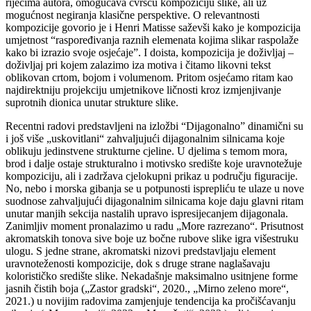
riječima autora, omogućava čvršću kompoziciju slike, ali uz
mogućnost negiranja klasične perspektive. O relevantnosti
kompozicije govorio je i Henri Matisse saževši kako je kompozicija
umjetnost “raspoređivanja raznih elemenata kojima slikar raspolaže
kako bi izrazio svoje osjećaje”. I doista, kompozicija je doživljaj –
doživljaj pri kojem zalazimo iza motiva i čitamo likovni tekst
oblikovan crtom, bojom i volumenom. Pritom osjećamo ritam kao
najdirektniju projekciju umjetnikove ličnosti kroz izmjenjivanje
suprotnih dionica unutar strukture slike.
Recentni radovi predstavljeni na izložbi “Dijagonalno” dinamični su
i još više „uskovitlani“ zahvaljujući dijagonalnim silnicama koje
oblikuju jedinstvene strukturne cjeline. U djelima s temom mora,
brod i dalje ostaje strukturalno i motivsko središte koje uravnotežuje
kompoziciju, ali i zadržava cjelokupni prikaz u području figuracije.
No, nebo i morska gibanja se u potpunosti isprepliću te ulaze u nove
suodnose zahvaljujući dijagonalnim silnicama koje daju glavni ritam
unutar manjih sekcija nastalih upravo ispresijecanjem dijagonala.
Zanimljiv moment pronalazimo u radu „More razrezano“. Prisutnost
akromatskih tonova sive boje uz bočne rubove slike igra višestruku
ulogu. S jedne strane, akromatski nizovi predstavljaju element
uravnoteženosti kompozicije, dok s druge strane naglašavaju
kolorističko središte slike. Nekadašnje maksimalno usitnjene forme
jasnih čistih boja („Zastor gradski“, 2020., „Mirno zeleno more“,
2021.) u novijim radovima zamjenjuje tendencija ka pročišćavanju