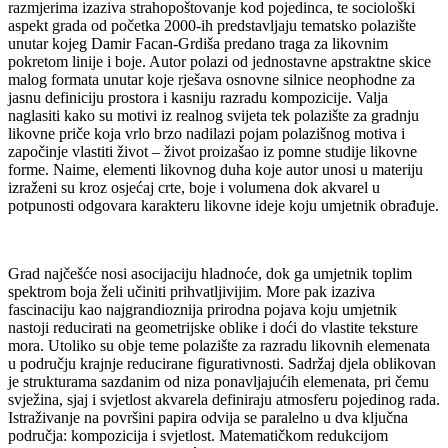
razmjerima izaziva strahopoštovanje kod pojedinca, te sociološki
aspekt grada od početka 2000-ih predstavljaju tematsko polazište
unutar kojeg Damir Facan-Grdiša predano traga za likovnim
pokretom linije i boje. Autor polazi od jednostavne apstraktne skice
malog formata unutar koje rješava osnovne silnice neophodne za
jasnu definiciju prostora i kasniju razradu kompozicije. Valja
naglasiti kako su motivi iz realnog svijeta tek polazište za gradnju
likovne priče koja vrlo brzo nadilazi pojam polazišnog motiva i
započinje vlastiti život – život proizašao iz pomne studije likovne
forme. Naime, elementi likovnog duha koje autor unosi u materiju
izraženi su kroz osjećaj crte, boje i volumena dok akvarel u
potpunosti odgovara karakteru likovne ideje koju umjetnik obrađuje.
Grad najčešće nosi asocijaciju hladnoće, dok ga umjetnik toplim
spektrom boja želi učiniti prihvatljivijim. More pak izaziva
fascinaciju kao najgrandioznija prirodna pojava koju umjetnik
nastoji reducirati na geometrijske oblike i doći do vlastite teksture
mora. Utoliko su obje teme polazište za razradu likovnih elemenata
u području krajnje reducirane figurativnosti. Sadržaj djela oblikovan
je strukturama sazdanim od niza ponavljajućih elemenata, pri čemu
svježina, sjaj i svjetlost akvarela definiraju atmosferu pojedinog rada.
Istraživanje na površini papira odvija se paralelno u dva ključna
područja: kompozicija i svjetlost. Matematičkom redukcijom