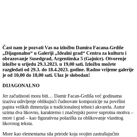
Čast nam je pozvati Vas na izložbu Damira Facana-Grdiše
„Dijagonalno“ u Galeriji „Idealni grad“ Centra za kulturu i
obrazovanje Susedgrad, Argentinska 5 (Gajnice). Otvorenje
izložbe u srijedu 29.3.2023. u 19,00 sati. Izložbu možete
razgledati od 29.3. do 18.4.2023. godine. Radno vrijeme galerije
je od 10,00 do 18,00 sati. Ulaz je slobodan!
DIJAGONALNO
Jer začudnosti mora biti… Damir Facan-Grdiša već godinama
izaziva udivljenje oblikujući čudnovate kompozicije na površini
papira velikih dimenzija u tradicionalnoj tehnici akvarela. Autor
uzima dva likovno, karakterno i značenjski posve suprotna motiva –
more i grad – kao figurativna polazišta za oblikovanje vlastitog
likovnog teksta.
More kao elementarna sila prirode koja svojim zastrašujućim