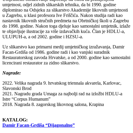
umjetnost, odjel zidnih slikarskih tehnika, da bi 1990. godine
diplomirao na Odsjeku za slikarstvo Akademije likovnih umjetnosti
u Zagrebu, u klasi profesora Ive Friščića. Nakon studija radi kao
nastavnik likovnih stručnih predmeta na Obrtničkoj školi u Zagrebu
do 1998. godine. Nakon toga djeluje kao samostalni umjetnik, izlaže
te objavljuje ilustracije za više izdavačkih kuća. Član je HDLU-a,
ULUPUH-a, a od 2002. godine i HZSU-a.
Uz slikarstvo kao primarni medij umjetničkog izražavanja, Damir
Facan-Grdiša od 1986. godine radi i kao vanjski suradnik
Restauratorskog zavoda Hrvatske, a od 2000. godine kao samostalni
licencirani restaurator za zidno slikarstvo.
Nagrade:
2022. Velika nagrada 9. hrvatskog triennala akvarela, Karlovac,
Slavonski Brod
2021. Nagradu grada Umaga za najbolji rad na izložbi HDLU-a
Istre “Corpus Humanum”
2018. Nagrada 8. zagorskog likovnog salona, Krapina
KATALOG:
Damir Facan-Grdiša “Dijagonalno”