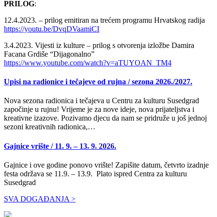
PRILOG
:
12.4.2023. – prilog emitiran na trećem programu Hrvatskog radija
https://youtu.be/DvqDVaamiCI
3.4.2023. Vijesti iz kulture – prilog s otvorenja izložbe Damira
Facana Grdiše “Dijagonalno”
https://www.youtube.com/watch?v=aTUYOAN_TM4
Upisi na radionice i tečajeve od rujna / sezona 2026./2027.
Nova sezona radionica i tečajeva u Centru za kulturu Susedgrad
započinje u rujnu! Vrijeme je za nove ideje, nova prijateljstva i
kreativne izazove. Pozivamo djecu da nam se pridruže u još jednoj
sezoni kreativnih radionica,…
Gajnice vrište / 11. 9. – 13. 9. 2026.
Gajnice i ove godine ponovo vrište! Zapišite datum, četvrto izadnje
festa održava se 11.9. – 13.9. Plato ispred Centra za kulturu
Susedgrad
SVA DOGAĐANJA >