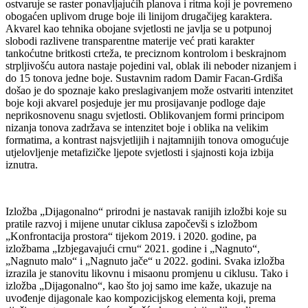
ostvaruje se raster ponavljajućih planova i ritma koji je povremeno
obogaćen uplivom druge boje ili linijom drugačijeg karaktera.
Akvarel kao tehnika obojane svjetlosti ne javlja se u potpunoj
slobodi razlivene transparentne materije već prati karakter
tankoćutne britkosti crteža, te preciznom kontrolom i beskrajnom
strpljivošću autora nastaje pojedini val, oblak ili neboder nizanjem i
do 15 tonova jedne boje. Sustavnim radom Damir Facan-Grdiša
došao je do spoznaje kako preslagivanjem može ostvariti intenzitet
boje koji akvarel posjeduje jer mu prosijavanje podloge daje
neprikosnovenu snagu svjetlosti. Oblikovanjem formi principom
nizanja tonova zadržava se intenzitet boje i oblika na velikim
formatima, a kontrast najsvjetlijih i najtamnijih tonova omogućuje
utjelovljenje metafizičke ljepote svjetlosti i sjajnosti koja izbija
iznutra.
Izložba „Dijagonalno“ prirodni je nastavak ranijih izložbi koje su
pratile razvoj i mijene unutar ciklusa započevši s izložbom
„Konfrontacija prostora“ tijekom 2019. i 2020. godine, pa
izložbama „Izbjegavajući crnu“ 2021. godine i „Nagnuto“,
„Nagnuto malo“ i „Nagnuto jače“ u 2022. godini. Svaka izložba
izrazila je stanovitu likovnu i misaonu promjenu u ciklusu. Tako i
izložba „Dijagonalno“, kao što joj samo ime kaže, ukazuje na
uvođenje dijagonale kao kompozicijskog elementa koji, prema