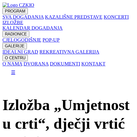
PROGRAM
SVA DOGAĐANJA
KAZALIŠNE PREDSTAVE
KONCERTI
IZLOŽBE
KALENDAR DOGAĐANJA
RADIONICE
CJELOGODIŠNJE
POP-UP
GALERIJE
IDEALNI GRAD
REKREATIVNA GALERIJA
O CENTRU
O NAMA
DVORANA
DOKUMENTI
KONTAKT
☰
Izložba „Umjetnost
u crti“, dječji vrtić