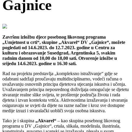
Gajnice
Završnu izložbu djece posebnog likovnog programa
„Umjetnost u crti“, skupine „Akvarel“ DV „Gajnice“, možete
pogledati od 14.6.2023. do 12.7.2023. godine u Centru za
kulturu i obrazovanje Susedgrad, Argentinska 5, svakim
radnim danom od 10,00 do 18,00 sati. Otvorenje izložbe u
srijedu 14.6.2023. godine u 16.30 sati.
Rad na projektu predstavlja „kompleksno istraživanje“ gdje se
odabrani sadržaji proučavaju multidisciplinarno, vodeći računa o
uvažavanju osnovnih principa djetetova stjecanja iskustva i učenja.
Uvažavanjem principa neposrednog doživljaja omogućuje se djetetu
stvaranje realne slike svijeta, te proširenje područja života i rada
djeteta i izvan konteksta vrtića. Aktivnostima izražavanja i stvaranja
osiguravaju se uvjeti da dijete na razne načine i kroz sve dostupne
medije izrazi i stvaralački uobliči svoja osobna iskustva.
Tako je i skupina
„Akvarel“
– kao skupina posebnog likovnog
programa u DV „Gajnice“, crtala, slikala, modelirala, ilustrirala,
konstruirala, govorno i scenski se izražavala, plesala u svom