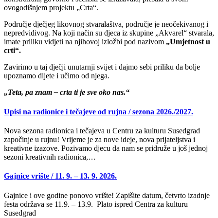
ovogodišnjem projektu „Crta“.
Područje dječjeg likovnog stvaralaštva, područje je neočekivanog i
nepredvidivog. Na koji način su djeca iz skupine „Akvarel“ stvarala,
imate priliku vidjeti na njihovoj izložbi pod nazivom
„Umjetnost u
crti“.
Zavirimo u taj dječji unutarnji svijet i dajmo sebi priliku da bolje
upoznamo dijete i učimo od njega.
„Teta, pa znam – crta ti je sve oko nas.“
Upisi na radionice i tečajeve od rujna / sezona 2026./2027.
Nova sezona radionica i tečajeva u Centru za kulturu Susedgrad
započinje u rujnu! Vrijeme je za nove ideje, nova prijateljstva i
kreativne izazove. Pozivamo djecu da nam se pridruže u još jednoj
sezoni kreativnih radionica,…
Gajnice vrište / 11. 9. – 13. 9. 2026.
Gajnice i ove godine ponovo vrište! Zapišite datum, četvrto izadnje
festa održava se 11.9. – 13.9. Plato ispred Centra za kulturu
Susedgrad