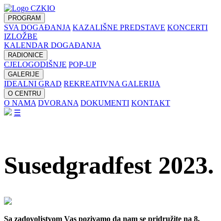
PROGRAM
SVA DOGAĐANJA
KAZALIŠNE PREDSTAVE
KONCERTI
IZLOŽBE
KALENDAR DOGAĐANJA
RADIONICE
CJELOGODIŠNJE
POP-UP
GALERIJE
IDEALNI GRAD
REKREATIVNA GALERIJA
O CENTRU
O NAMA
DVORANA
DOKUMENTI
KONTAKT
☰
Susedgradfest 2023.
Sa zadovoljstvom Vas pozivamo da nam se pridružite na 8.