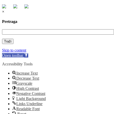
×
Pretraga
Traži
Skip to content
Open toolbar
Accessibility Tools
Increase Text
Decrease Text
Grayscale
High Contrast
Negative Contrast
Light Background
Links Underline
Readable Font
Reset