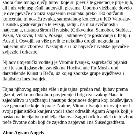
zbora čine mnogi dječji hitovi koje su pjevušile generacije prije njih,
ali i niz vrlo uspješnih autorskih pjesama. Uporno vježbanje dovelo
je ove pjevače do niza zapaženih rezultata: preko 180 održanih
koncerata, tri nosača zvuka, samostalnog koncerta u KD Vatroslav
Lisinski, gostovanja na televiziji, radiju, na nizu svečanosti i
natjecanja, nastupa širom Hrvatske (Crikvenica, Samobor, Stubica,
Pazin, Vukovar, Labin, Požega, Jadranovo) te gostovanja u Italiji i
Austriji. Osvojili su više prvih te nekoliko drugih nagrada na
natjecanjima zborova. Nastupili su i uz najveće hrvatske pjevačke
zvijezde i orkestre.
Njihov umjetnički voditelj je Vitomir Ivanjek, zagrebački pijanist
koji je studij glasovira završio na Hochschule für Musik und
darstellende Kunst u Beču, uz kojeg zborske grupe uvježbava i
flautistica Ines Ivanjek.
Tajna njihovog uspjeha više i nije tajna: predan rad, ljubav prema
glazbi, veliko međusobno povjerenje i briga za svakog člana te
zajedništvo u vježbanju i nastupu doprinose dojmu koji oduševljava
sve generacije koje ih prate. Naime, Vitomir Ivanjek uz ovaj zbor i
svoju pijanističku karijeru vodi i zbor odraslih Agram Angels koji je
nastao na inicijativu roditelja članova Zagrebačkih anđela te tri zbora
treće životne dobi koji će zajedno zapjevati i na Susedgradfestu.
Zbor Agram Angels