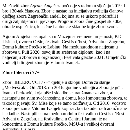
Mješoviti zbor
Agram Angels
započeo je s radom u siječnju 2019. i
broji 30-tak članova. Zbor je nastao na inicijativu roditelja članova
dječjeg zbora Zagrebački anđeli kojima su se uskoro pridružili i
drugi zaljubljenici u pjevanje. Program zbora čine gospel skladbe,
obrade uspješnica, klasične i autorske skladbe koje zbor izvodi.
Agram Angelsi nastupali su u Muzeju suvremene umjetnosti, KD
Lisinski, dvorcu Oršić, festivalu Cest is d’best, Adventu u Zagrebu,
Domu kulture Prečko te Labinu. Na međunarodnom natjecanju
zborova u Puli 2020. osvojili su srebrenu diplomu, kao i na
natjecanju zborova u organizaciji Festivala glazbe 2021. Umjetnički
voditelj i dirigent zbora je Vitomir Ivanjek.
Zbor Iblerovci 77+
Zbor „IBLEROVCI 77+” djeluje u sklopu Doma za starije
„Medveščak”. Od 2013. do 2016. godine voditeljica zbora je gđa.
Ivanka Perković, koja piše i skladbe te aranžmane za zbor, a
nastupaju na svim svečanostima u domu, kao i smotrama zborova, te
također pjevaju Sv. Mise koje se tamo održavaju. Od 2016. vodstvo
zbora preuzima Vitomir Ivanjek koji za zbor također radi aranžmane
i skladbe. Nastupili su na međunarodnim festivalima Cest is d’Best i
Advent u Zagrebu, na festivalima u Centru i Jarunu, te na
koncertima u Domu kulture Prečko, MSU-u i velikoj dvorani
Vatroslav Lisinski.