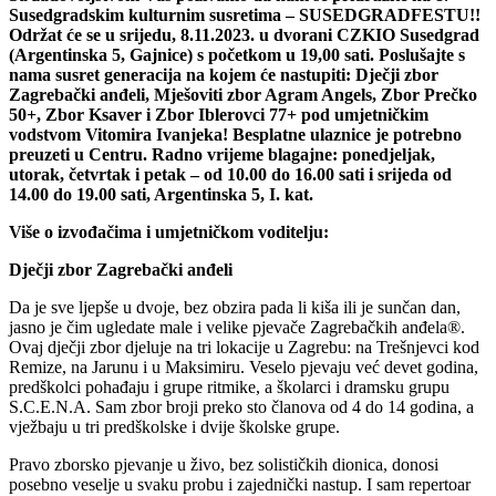
Susedgradskim kulturnim susretima – SUSEDGRADFESTU!!
Održat će se u srijedu, 8.11.2023. u dvorani CZKIO Susedgrad
(Argentinska 5, Gajnice) s početkom u 19,00 sati. Poslušajte s
nama susret generacija na kojem će nastupiti: Dječji zbor
Zagrebački anđeli, Mješoviti zbor Agram Angels, Zbor Prečko
50+, Zbor Ksaver i Zbor Iblerovci 77+ pod umjetničkim
vodstvom Vitomira Ivanjeka! Besplatne ulaznice je potrebno
preuzeti u Centru. Radno vrijeme blagajne: ponedjeljak,
utorak, četvrtak i petak – od 10.00 do 16.00 sati i srijeda od
14.00 do 19.00 sati, Argentinska 5, I. kat.
Više o izvođačima i umjetničkom voditelju:
Dječji zbor Zagrebački anđeli
Da je sve ljepše u dvoje, bez obzira pada li kiša ili je sunčan dan,
jasno je čim ugledate male i velike pjevače Zagrebačkih anđela®.
Ovaj dječji zbor djeluje na tri lokacije u Zagrebu: na Trešnjevci kod
Remize, na Jarunu i u Maksimiru. Veselo pjevaju već devet godina,
predškolci pohađaju i grupe ritmike, a školarci i dramsku grupu
S.C.E.N.A. Sam zbor broji preko sto članova od 4 do 14 godina, a
vježbaju u tri predškolske i dvije školske grupe.
Pravo zborsko pjevanje u živo, bez solističkih dionica, donosi
posebno veselje u svaku probu i zajednički nastup. I sam repertoar