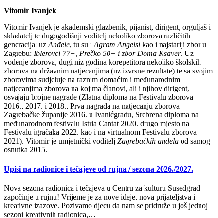
Vitomir Ivanjek
Vitomir Ivanjek je akademski glazbenik, pijanist, dirigent, orguljaš i
skladatelj te dugogodišnji voditelj nekoliko zborova različitih
generacija: uz
Anđele
, tu su i
Agram Angelsi
kao i najstariji zbor u
Zagrebu:
Iblerovci 77+, Prečko 50+ i zbor Doma Ksaver
. Uz
vođenje zborova, dugi niz godina korepetitora nekoliko školskih
zborova na državnim natjecanjima (uz izvrsne rezultate) te sa svojim
zborovima sudjeluje na raznim domaćim i međunarodnim
natjecanjima zborova na kojima članovi, ali i njihov dirigent,
osvajaju brojne nagrade (Zlatna diploma na Festivalu zborova
2016., 2017. i 2018., Prva nagrada na natjecanju zborova
Zagrebačke županije 2016. u Ivanićgradu, Srebrena diploma na
međunarodnom festivalu Istria Cantat 2020. drugo mjesto na
Festivalu igračaka 2022. kao i na virtualnom Festivalu zborova
2021). Vitomir je umjetnički voditelj
Zagrebačkih anđela
od samog
osnutka 2015.
Upisi na radionice i tečajeve od rujna / sezona 2026./2027.
Nova sezona radionica i tečajeva u Centru za kulturu Susedgrad
započinje u rujnu! Vrijeme je za nove ideje, nova prijateljstva i
kreativne izazove. Pozivamo djecu da nam se pridruže u još jednoj
sezoni kreativnih radionica,…