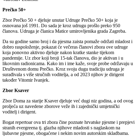
Prečko 50+
Zbor Prečko 50 + djeluje unutar Udruge Prečko 50+ koja je
osnovana još 1991. Do sada je kroz udrugu prošlo preko 950
članova. Udruga je članica Matice umirovljenika grada Zagreba.
Da su godine samo broj i da pjesma zaista pomaže održati mladost i
dobro raspoloženje, pokazat će večeras članovi zbora ove udruge
koja ponovno aktivno djeluje nakon kratke stanke tijekom
pandemije. Uz zbor koji broji 15-tak članova, dio je aktivan i u
likovnim radionicama. Kako im i ime kaže, svoje probe održavaju u
Društvenom domu Prečko. Kroz svoju dugu tradiciju udruga je
surađivala s više stručnih voditelja, a od 2023 njihov je dirigent
također Vitomir Ivanjek.
Zbor Ksaver
Zbor Doma za starije Ksaver djeluje već dugi niz godina, a od ovog
proljeća uz navedene zborove veže ih i zajednički umjetnički
voditelj i dirigent.
Bogat repertoar ova tri zbora čine poznate hrvatske pjesme i prepjevi
stranih evergreena tj. glazba njihove mladosti s naglaskom na
ljubavne pjesme, obogaćene i nekim novim autorskim skladbama.