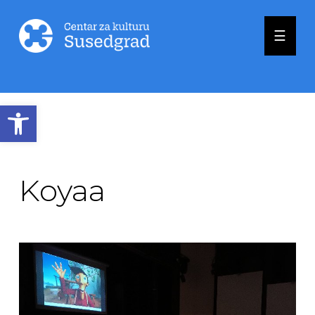
☰
Open toolbar
Koyaa