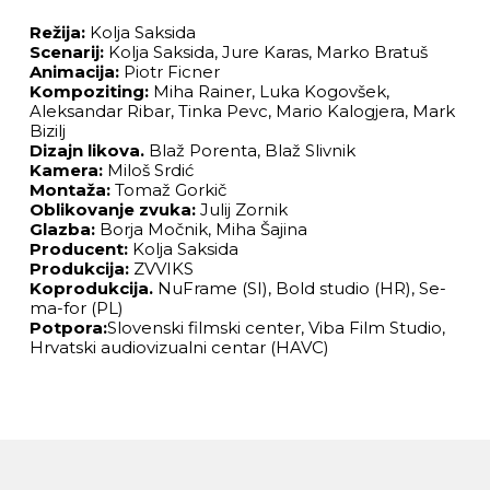
Režija:
Kolja Saksida
Scenarij:
Kolja Saksida, Jure Karas, Marko Bratuš
Animacija:
Piotr Ficner
Kompoziting:
Miha Rainer, Luka Kogovšek,
Aleksandar Ribar, Tinka Pevc, Mario Kalogjera, Mark
Bizilj
Dizajn likova.
Blaž Porenta, Blaž Slivnik
Kamera:
Miloš Srdić
Montaža:
Tomaž Gorkič
Oblikovanje zvuka:
Julij Zornik
Glazba:
Borja Močnik, Miha Šajina
Producent:
Kolja Saksida
Produkcija:
ZVVIKS
Koprodukcija.
NuFrame (SI), Bold studio (HR), Se-
ma-for (PL)
Potpora:
Slovenski filmski center, Viba Film Studio,
Hrvatski audiovizualni centar (HAVC)