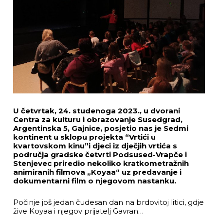
U četvrtak, 24. studenoga 2023., u dvorani
Centra za kulturu i obrazovanje Susedgrad,
Argentinska 5, Gajnice, posjetio nas je Sedmi
kontinent u sklopu projekta “Vrtići u
kvartovskom kinu”i djeci iz dječjih vrtića s
područja gradske četvrti Podsused-Vrapče i
Stenjevec priredio nekoliko kratkometražnih
animiranih filmova „Koyaa“ uz predavanje i
dokumentarni film o njegovom nastanku.
Počinje još jedan čudesan dan na brdovitoj litici, gdje
žive Koyaa i njegov prijatelj Gavran…