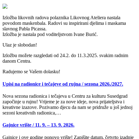
Izložba likovnih radova polaznika Likovnog Ateliera nastala
povodom maskenbala. Radovi su inspirirani djelima i maskama
slavnog Pabla Picassa.
Izložba je nastala pod voditeljstvom Ivane Burić.
Ulaz je slobodan!
Izložbu možete razgledati od 24.2. do 11.3.2025. svakim radnim
danom Centra.
Radujemo se Vašem dolasku!
Upisi na radionice i tečajeve od rujna / sezona 2026./2027.
Nova sezona radionica i tečajeva u Centru za kulturu Susedgrad
započinje u rujnu! Vrijeme je za nove ideje, nova prijateljstva i
kreativne izazove. Pozivamo djecu da nam se pridruže u još jednoj
sezoni kreativnih radionica,…
Gajnice vrište / 11. 9. – 13. 9. 2026.
Gajnice i ove godine ponovo vrište! Zapišite datum, četvrto izadnje