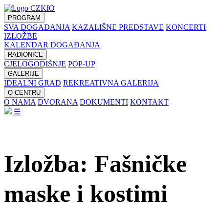
PROGRAM
SVA DOGAĐANJA
KAZALIŠNE PREDSTAVE
KONCERTI
IZLOŽBE
KALENDAR DOGAĐANJA
RADIONICE
CJELOGODIŠNJE
POP-UP
GALERIJE
IDEALNI GRAD
REKREATIVNA GALERIJA
O CENTRU
O NAMA
DVORANA
DOKUMENTI
KONTAKT
☰
Izložba: Fašničke
maske i kostimi