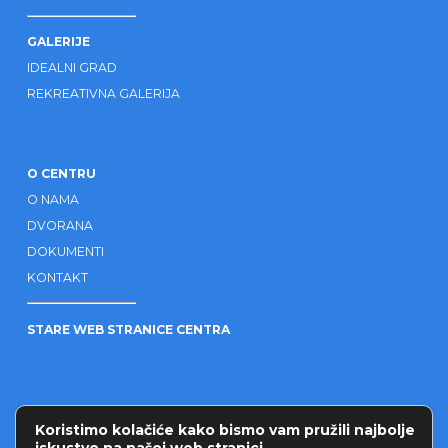
GALERIJE
IDEALNI GRAD
REKREATIVNA GALERIJA
O CENTRU
O NAMA
DVORANA
DOKUMENTI
KONTAKT
STARE WEB STRANICE CENTRA
OSTALO
Koristimo kolačiće kako bismo vam pružili najbolje
PARTNERI