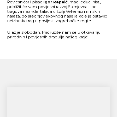
Povjesničar i pisac
Igor Rapaić
, mag. educ. hist.,
približit će vam povijesni razvoj Stenjevca – od
tragova neandertalaca u špilji Veternici i rimskih
nalaza, do srednjovjekovnog naselja koje je ostavilo
neizbrisiv trag u povijesti zagrebačke regije.
Ulaz je slobodan. Pridružite nam se u otkrivanju
prirodnih i povijesnih dragulja našeg kraja!