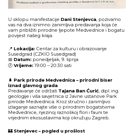
U sklopu manifestacije
Dani Stenjevca
, pozivamo
vas na dva iznimno zanimljiva predavanja koja će
vam približiti prirodne ljepote Medvednice i bogatu
povijest našeg kraja.
📍
Lokacija:
Centar za kulturu i obrazovanje
Susedgrad (CZKIO Susedgrad)
📅
Datum:
ponedjeljak, 9. lipnja
🕖
Vrijeme:
19:00 – 20:30 sati
🌲
Park prirode Medvednica – prirodni biser
iznad glavnog grada
Predavanje će održati
Tajana Ban Ćurić
, dipl. ing.
geologije i viša savjetnica iz Javne ustanove Park
prirode Medvednica. Kroz stručno i zanimljivo
izlaganje saznajte više o prirodnim bogatstvima
Medvednice, njezinoj raznolikoj flori i fauni te
vrijednim ekosustavima koji okružuju Zagreb.
🏰
Stenjevec – pogled u prošlost