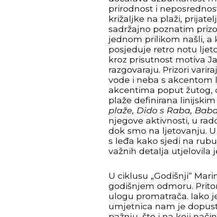
prirodnost i neposrednos
križaljke na plaži, prijatel
sadržajno poznatim prizor
jednom prilikom našli, a k
posjeduje retro notu lje
kroz prisutnost motiva Jadr
razgovaraju. Prizori vari
vode i neba s akcentom lj
akcentima poput žutog, cr
plaže definirana linijski
plaže, Dido s Raba, Baba
njegove aktivnosti, u ra
dok smo na ljetovanju. U
s leđa kako sjedi na rubu
važnih detalja utjelovil
U ciklusu „Godišnji“ Marin
godišnjem odmoru. Pritom 
ulogu promatrača. Iako je
umjetnica nam je dopusti
pažnju, što i na koji način