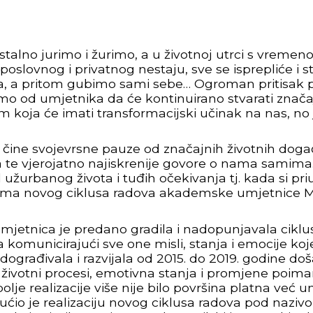
stalno jurimo i žurimo, a u životnoj utrci s vreme
oslovnog i privatnog nestaju, sve se isprepliće i 
nja, a pritom gubimo sami sebe… Ogroman pritisak p
mo od umjetnika da će kontinuirano stvarati zna
oja će imati transformacijski učinak na nas, no je
 čine svojevrsne pauze od značajnih životnih događ
a te vjerojatno najiskrenije govore o nama samima.
urbanog života i tuđih očekivanja tj. kada si pr
ema novog ciklusa radova akademske umjetnice Ma
mjetnica je predano gradila i nadopunjavala cikl
komunicirajući sve one misli, stanja i emocije koje 
adograđivala i razvijala od 2015. do 2019. godine do
i životni procesi, emotivna stanja i promjene poi
polje realizacije više nije bilo površina platna već
io je realizaciju novog ciklusa radova pod nazivo