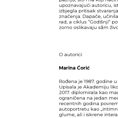
upoznavajući autoricu, i
izbjegla pritisak stvara
značenja. Dapače, učinil
rad, a ciklus “Godišnji” po
zorno oslikavaju sâm živo
O autorici:
Marina Ćorić
Rođena je 1987. godine u 
Upisala je Akademiju liko
2017. diplomirala kao magi
ograničena na jedan medij
recentnih godina povremen
autoportretu kao „intimn
glume, ali i iskrene inte