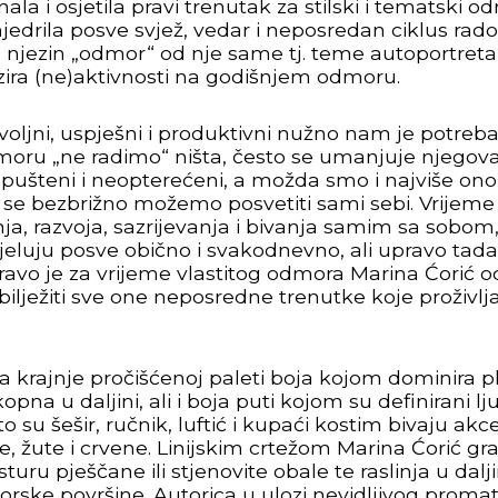
nala i osjetila pravi trenutak za stilski i tematski
znjedrila posve svjež, vedar i neposredan ciklus rado
njezin „odmor“ od nje same tj. teme autoportreta
alizira (ne)aktivnosti na godišnjem odmoru.
ovoljni, uspješni i produktivni nužno nam je potre
oru „ne radimo“ ništa, često se umanjuje njegova
 opušteni i neopterećeni, a možda smo i najviše on
e bezbrižno možemo posvetiti sami sebi. Vrijeme
ja, razvoja, sazrijevanja i bivanja samim sa sobom, 
jeluju posve obično i svakodnevno, ali upravo tada
pravo je za vrijeme vlastitog odmora Marina Ćorić od
ilježiti sve one neposredne trenutke koje proživ
na krajnje pročišćenoj paleti boja kojom dominira p
na u daljini, ali i boja puti kojom su definirani ljud
to su šešir, ručnik, luftić i kupaći kostim bivaju a
e, žute i crvene. Linijskim crtežom Marina Ćorić gra
ksturu pješčane ili stjenovite obale te raslinja u dalj
ke površine. Autorica u ulozi nevidljivog promatra