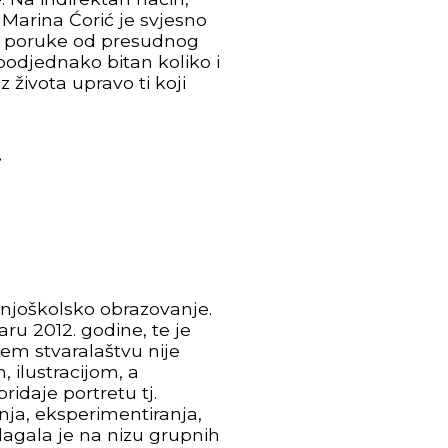
Marina Ćorić je svjesno
ne poruke od presudnog
podjednako bitan koliko i
z života upravo ti koji
.
dnjoškolsko obrazovanje.
aru 2012. godine, te je
jem stvaralaštvu nije
 ilustracijom, a
idaje portretu tj.
ja, eksperimentiranja,
lagala je na nizu grupnih