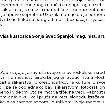
stovremeno smo mogli naučiti i mnogo toga o sebi. 
nja ciklusa koji će nositi dramatične i monumental
a je upravo suprotno. Ukazala nam je da je odmor 
tvrdio je kako su naizgled mali i beznačajni isječci i
t.
viša kustosica
Sonja Švec Španjol, mag. hist. art
Zadru, gdje je završila svoje osnovnoškolsko i sre
vnih umjetnosti Široki Brijeg pri Sveučilištu u Most
stra slikarstva i profesorica likovne kulture. U svo
, pa se podjednako bavi slikarstvom, fotografijom,
o i videom. Što se motiva tiče, najveću važnost pr
om dnevniku“ koji pruža najveću slobodu izražavan
rakcije sa samom sobom i publikom. Svoje radove iz