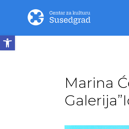
Open toolbar
Marina Ćo
Galerija”