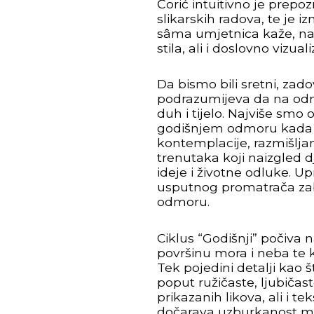
Ćorić intuitivno je prepoz
slikarskih radova, te je i
sâma umjetnica kaže, na 
stila, ali i doslovno vizu
Da bismo bili sretni, zad
podrazumijeva da na odm
duh i tijelo. Najviše smo
godišnjem odmoru kada s
kontemplacije, razmišljan
trenutaka koji naizgled d
ideje i životne odluke. U
usputnog promatrača zab
odmoru.
Ciklus “Godišnji” počiva 
površinu mora i neba te kop
Tek pojedini detalji kao š
poput ružičaste, ljubičast
prikazanih likova, ali i te
dočarava uzburkanost mors