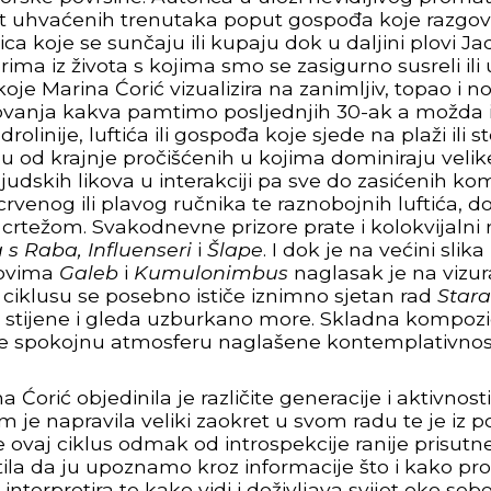
t uhvaćenih trenutaka poput gospođa koje razgovar
jica koje se sunčaju ili kupaju dok u daljini plovi Jadr
ima iz života s kojima smo se zasigurno susreli ili
oje Marina Ćorić vizualizira na zanimljiv, topao i n
tovanja kakva pamtimo posljednjih 30-ak a možda i
olinije, luftića ili gospođa koje sjede na plaži ili st
raju od krajnje pročišćenih u kojima dominiraju veli
udskih likova u interakciji pa sve do zasićenih kom
venog ili plavog ručnika te raznobojnih luftića, d
m crtežom. Svakodnevne prizore prate i kolokvijalni
 s Raba, Influenseri
i
Šlape
. I dok je na većini slik
dovima
Galeb
i
Kumulonimbus
naglasak je na vizu
 ciklusu se posebno ističe iznimno sjetan rad
Stara
 stijene i gleda uzburkano more. Skladna kompozicij
a je spokojnu atmosferu naglašene kontemplativnos
a Ćorić objedinila je različite generacije i aktivno
je napravila veliki zaokret u svom radu te je iz po
 ovaj ciklus odmak od introspekcije ranije prisutn
la da ju upoznamo kroz informacije što i kako prom
 interpretira te kako vidi i doživljava svijet oko seb