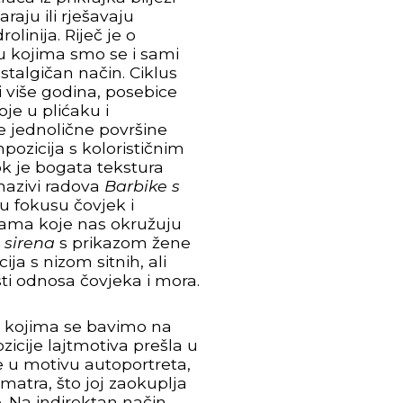
aju ili rješavaju
olinija. Riječ je o
 u kojima smo se i sami
ostalgičan način. Ciklus
 više godina, posebice
oje u plićaku i
ke jednolične površine
pozicija s kolorističnim
ok je bogata tekstura
 nazivi radova
Barbike s
a u fokusu čovjek i
rama koje nas okružuju
 sirena
s prikazom žene
a s nizom sitnih, ali
ti odnosa čovjeka i mora.
sti kojima se bavimo na
zicije lajtmotiva prešla u
e u motivu autoportreta,
atra, što joj zaokuplja
e. Na indirektan način,