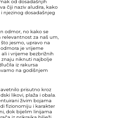
 odmak od dosadašnjih
va čiji naziv aludira, kako
 i njezinog dosadašnjeg
ban odmor, no kako se
 relevantnost za naš um,
o što jesmo, upravo na
 odmora je vrijeme
ali i vrijeme bezbrižnih
 znaju niknuti najbolje
lučila iz rakursa
ljavamo na godišnjem
lavetnilo prisutno kroz
ski likovi, plaža i obala.
kcentuirani živim bojama
di fizionomiju i karakter
ini, dok bijelim linijama
ča iz prikrajka bilježi