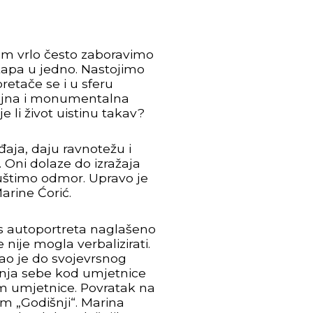
nom vrlo često zaboravimo
stapa u jedno. Nastojimo
retače se i u sferu
čajna i monumentalna
 li život uistinu takav?
aja, daju ravnotežu i
 Oni dolaze do izražaja
iuštimo odmor. Upravo je
rine Ćorić.
us autoportreta naglašeno
nije mogla verbalizirati.
šao je do svojevrsnog
manja sebe kod umjetnice
 um umjetnice. Povratak na
m „Godišnji“. Marina