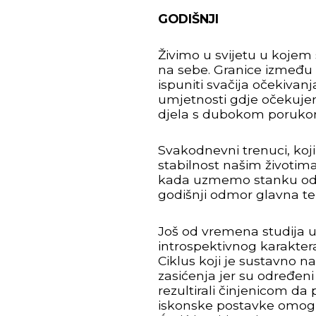
GODIŠNJI
Živimo u svijetu u kojem 
na sebe. Granice između p
ispuniti svačija očekiva
umjetnosti gdje očekuje
djela s dubokom porukom k
Svakodnevni trenuci, koji
stabilnost našim životim
kada uzmemo stanku od už
godišnji odmor glavna t
Još od vremena studija u
introspektivnog karaktera 
Ciklus koji je sustavno n
zasićenja jer su određen
rezultirali činjenicom da 
iskonske postavke omoguć