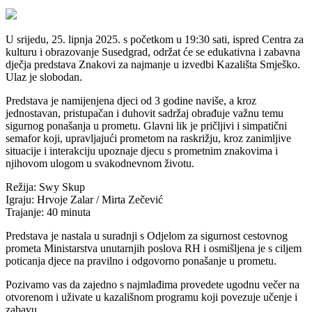
U srijedu, 25. lipnja 2025. s početkom u 19:30 sati, ispred Centra za
kulturu i obrazovanje Susedgrad, održat će se edukativna i zabavna
dječja predstava Znakovi za najmanje u izvedbi Kazališta Smješko.
Ulaz je slobodan.
Predstava je namijenjena djeci od 3 godine naviše, a kroz
jednostavan, pristupačan i duhovit sadržaj obrađuje važnu temu
sigurnog ponašanja u prometu. Glavni lik je pričljivi i simpatični
semafor koji, upravljajući prometom na raskrižju, kroz zanimljive
situacije i interakciju upoznaje djecu s prometnim znakovima i
njihovom ulogom u svakodnevnom životu.
Režija: Swy Skup
Igraju: Hrvoje Zalar / Mirta Zečević
Trajanje: 40 minuta
Predstava je nastala u suradnji s Odjelom za sigurnost cestovnog
prometa Ministarstva unutarnjih poslova RH i osmišljena je s ciljem
poticanja djece na pravilno i odgovorno ponašanje u prometu.
Pozivamo vas da zajedno s najmlađima provedete ugodnu večer na
otvorenom i uživate u kazališnom programu koji povezuje učenje i
zabavu.