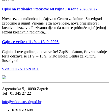
Upisi na radionice i tečajeve od rujna / sezona 2026./2027.
Nova sezona radionica i tečajeva u Centru za kulturu Susedgrad
započinje u rujnu! Vrijeme je za nove ideje, nova prijateljstva i
kreativne izazove. Pozivamo djecu da nam se pridruže u još jednoj
sezoni kreativnih radionica,…
Gajnice vrište / 11. 9. – 13. 9. 2026.
Gajnice i ove godine ponovo vrište! Zapišite datum, četvrto izadnje
festa održava se 11.9. – 13.9. Plato ispred Centra za kulturu
Susedgrad
SVA DOGAĐANJA >
Argentinska 5, 10090 Zagreb
Tel - 01 345 27 22
info@czkio-susedgrad.hr
PROGRAM