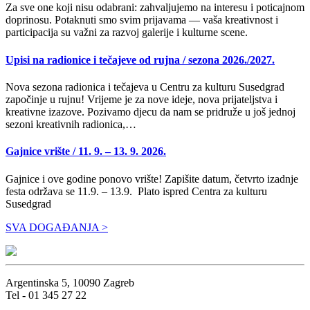
Za sve one koji nisu odabrani: zahvaljujemo na interesu i poticajnom
doprinosu. Potaknuti smo svim prijavama — vaša kreativnost i
participacija su važni za razvoj galerije i kulturne scene.
Upisi na radionice i tečajeve od rujna / sezona 2026./2027.
Nova sezona radionica i tečajeva u Centru za kulturu Susedgrad
započinje u rujnu! Vrijeme je za nove ideje, nova prijateljstva i
kreativne izazove. Pozivamo djecu da nam se pridruže u još jednoj
sezoni kreativnih radionica,…
Gajnice vrište / 11. 9. – 13. 9. 2026.
Gajnice i ove godine ponovo vrište! Zapišite datum, četvrto izadnje
festa održava se 11.9. – 13.9. Plato ispred Centra za kulturu
Susedgrad
SVA DOGAĐANJA >
Argentinska 5, 10090 Zagreb
Tel - 01 345 27 22