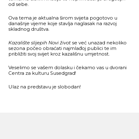
od sebe.
Ova tema je aktualna širom svijeta pogotovo u
današnje vijeme koje stavlja naglasak na razvoj
skladnog društva.
Kazalište slijepih Novi život
se već unazad nekoliko
sezona počeo obraćati najmlađoj publici te im
približiti svoj svijet kroz kazališnu umjetnost.
Veselimo se vašem dolasku i čekamo vas u dvorani
Centra za kulturu Susedgrad!
Ulaz na predstavu je slobodan!