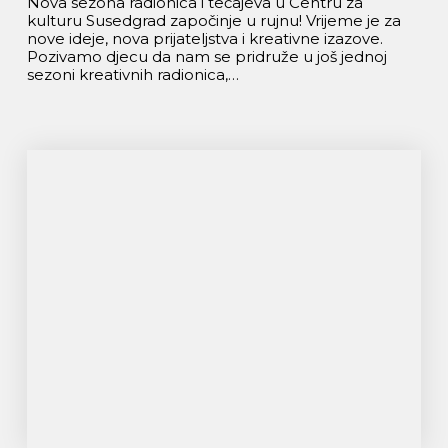
Nova sezona radionica i tečajeva u Centru za
kulturu Susedgrad započinje u rujnu! Vrijeme je za
nove ideje, nova prijateljstva i kreativne izazove.
Pozivamo djecu da nam se pridruže u još jednoj
sezoni kreativnih radionica,…