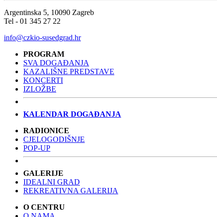
Argentinska 5, 10090 Zagreb
Tel - 01 345 27 22
info@czkio-susedgrad.hr
PROGRAM
SVA DOGAĐANJA
KAZALIŠNE PREDSTAVE
KONCERTI
IZLOŽBE
KALENDAR DOGAĐANJA
RADIONICE
CJELOGODIŠNJE
POP-UP
GALERIJE
IDEALNI GRAD
REKREATIVNA GALERIJA
O CENTRU
O NAMA