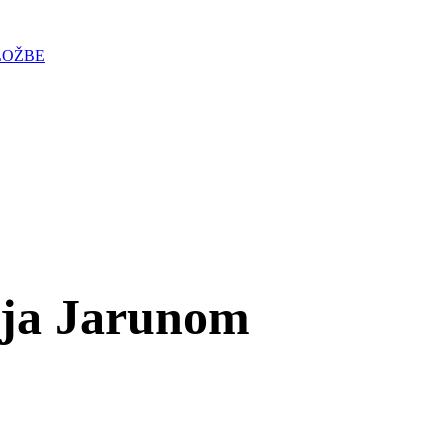
LOŽBE
nja Jarunom