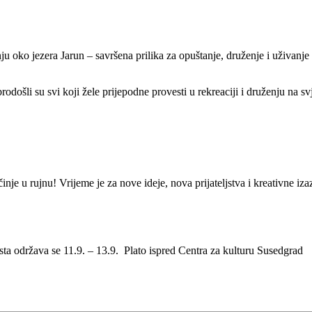
u oko jezera Jarun – savršena prilika za opuštanje, druženje i uživanje
došli su svi koji žele prijepodne provesti u rekreaciji i druženju na sv
nje u rujnu! Vrijeme je za nove ideje, nova prijateljstva i kreativne i
esta održava se 11.9. – 13.9. Plato ispred Centra za kulturu Susedgrad