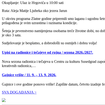
Okupljanje: Ulaz iz Hrgovića u 10:00 sati
Ruta: Aleja Matije Ljubeka oko jezera Jarun
U okviru programa Zlatne godine pripremili smo laganu i ugodnu šetnj
prilagođena je svim uzrastima i razinama kondicije.
Šetnja je prvenstveno namijenjena osobama treće životne dobi, no dobro
je oko 3 sata.
Sudjelovanje je besplatno, a dobrodošli su osmijeh i dobra volja!
Upisi na radionice i tečajeve od rujna / sezona 2026./2027.
Nova sezona radionica i tečajeva u Centru za kulturu Susedgrad započi
kreativnih radionica,…
Gajnice vrište / 11. 9. – 13. 9. 2026.
Gajnice i ove godine ponovo vrište! Zapišite datum, četvrto izadnje f
SVA DOGAĐANJA >