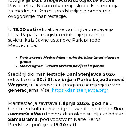
fotografija
Dani Stenjevca kroz objektiv
autora
Pavla Letića. Nakon otvorenja slijede konferencija
za medije, druženje i predstavljanje programa
ovogodišnje manifestacije.
U
19:00 sati
održat će se zanimljiva predavanja
Igora Rapaića, magistra edukacije povijesti i
savjetnika iz Javne ustanove Park prirode
Medvednica:
Park prirode Medvednica – prirodni biser iznad glavnog
grada
Medvedgrad – ukleta utvrda: povijest i legende
Središnji dio manifestacije
Dani Stenjevca 2026
održat će se
30. i 31. svibnja
u
Parku Lujze Janović
Wagner
, uz raznovrstan program namijenjen svim
generacijama. Više:
https://danistenjevca.org/
Manifestacija završava
1. lipnja 2026. godine
u
Centru za kulturu Susedgrad izvedbom drame
Dom
Bernarde Albe
u izvedbi dramskog studija za odrasle
SamaDrama
, pod vodstvom Ivane Peroš.
Predstava počinje u
19:30 sati
.