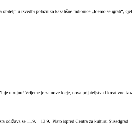
obitelj“ u izvedbi polaznika kazališne radionice „Idemo se igrati“, cje
nje u rujnu! Vrijeme je za nove ideje, nova prijateljstva i kreativne i
esta održava se 11.9. – 13.9. Plato ispred Centra za kulturu Susedgrad