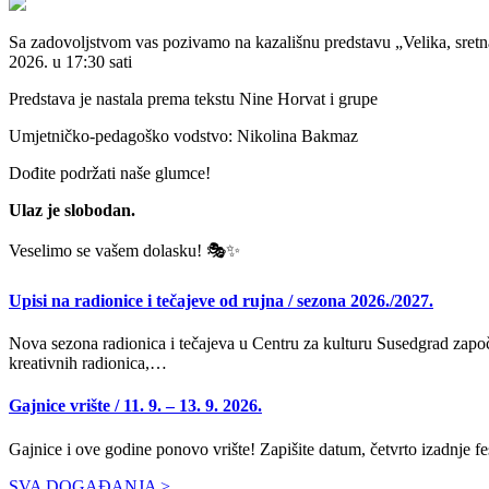
Sa zadovoljstvom vas pozivamo na kazališnu predstavu „Velika, sretna 
2026. u 17:30 sati
Predstava je nastala prema tekstu Nine Horvat i grupe
Umjetničko-pedagoško vodstvo: Nikolina Bakmaz
Dođite podržati naše glumce!
Ulaz je slobodan.
Veselimo se vašem dolasku! 🎭✨
Upisi na radionice i tečajeve od rujna / sezona 2026./2027.
Nova sezona radionica i tečajeva u Centru za kulturu Susedgrad započi
kreativnih radionica,…
Gajnice vrište / 11. 9. – 13. 9. 2026.
Gajnice i ove godine ponovo vrište! Zapišite datum, četvrto izadnje f
SVA DOGAĐANJA >