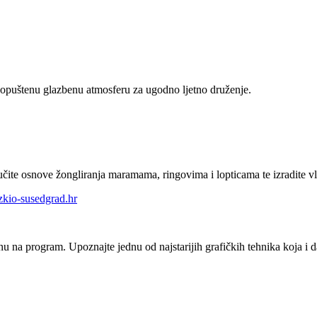
 opuštenu glazbenu atmosferu za ugodno ljetno druženje.
te osnove žongliranja maramama, ringovima i lopticama te izradite vlasti
kio-susedgrad.hr
enu na program. Upoznajte jednu od najstarijih grafičkih tehnika koja 