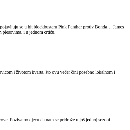
e pojavljuju se u hit blockbusteru Pink Panther protiv Bonda… James
 plesovima, i u jednom crtiću.
dnevicom i životom kvarta, što ovu večer čini posebno lokalnom i
zazove. Pozivamo djecu da nam se pridruže u još jednoj sezoni