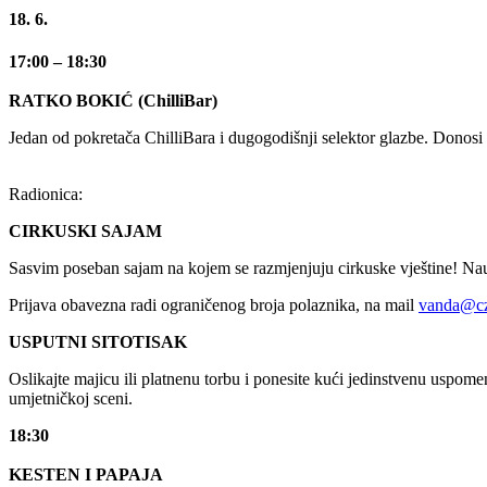
18. 6.
17:00 – 18:30
RATKO BOKIĆ (ChilliBar)
Jedan od pokretača ChilliBara i dugogodišnji selektor glazbe. Donosi
Radionica:
CIRKUSKI SAJAM
Sasvim poseban sajam na kojem se razmjenjuju cirkuske vještine! Nauči
Prijava obavezna radi ograničenog broja polaznika, na mail
vanda@cz
USPUTNI SITOTISAK
Oslikajte majicu ili platnenu torbu i ponesite kući jedinstvenu uspom
umjetničkoj sceni.
18:30
KESTEN I PAPAJA