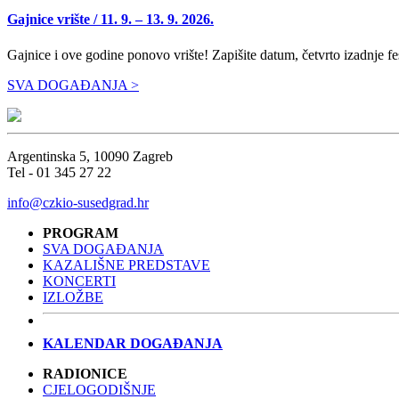
Gajnice vrište / 11. 9. – 13. 9. 2026.
Gajnice i ove godine ponovo vrište! Zapišite datum, četvrto izadnje f
SVA DOGAĐANJA >
Argentinska 5, 10090 Zagreb
Tel - 01 345 27 22
info@czkio-susedgrad.hr
PROGRAM
SVA DOGAĐANJA
KAZALIŠNE PREDSTAVE
KONCERTI
IZLOŽBE
KALENDAR DOGAĐANJA
RADIONICE
CJELOGODIŠNJE