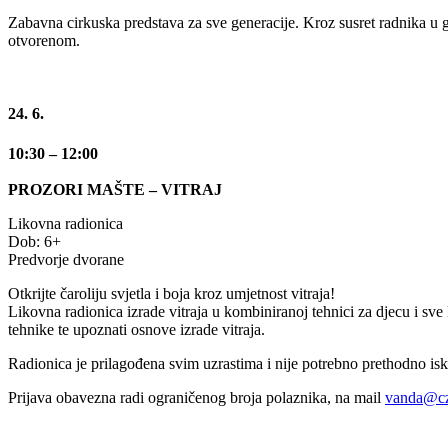
Zabavna cirkuska predstava za sve generacije. Kroz susret radnika u g
otvorenom.
24. 6.
10:30
– 12:00
PROZORI MAŠTE – VITRAJ
Likovna radionica
Dob: 6+
Predvorje dvorane
Otkrijte čaroliju svjetla i boja kroz umjetnost vitraja!
Likovna radionica izrade vitraja u kombiniranoj tehnici za djecu i sve lj
tehnike te upoznati osnove izrade vitraja.
Radionica je prilagođena svim uzrastima i nije potrebno prethodno isk
Prijava obavezna radi ograničenog broja polaznika, na mail
vanda@cz