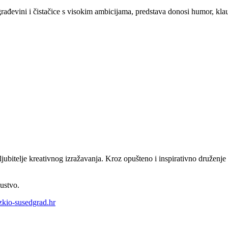
rađevini i čistačice s visokim ambicijama, predstava donosi humor, klau
ubitelje kreativnog izražavanja. Kroz opušteno i inspirativno druženje sudi
ustvo.
kio-susedgrad.hr