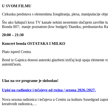
U SVOM FILMU
Cirkuska predstava s elementima žongliranja, plesa, manipulacije obj
Što ako šaltajući kroz TV kanale nekim nesretnim slučajem završite k
Bonda 007; manje poznatom (low budget) Titaniku, prednastavku Ratov
20:00 – 21:30
Koncert benda OSTATAKA I MILKO
Plato ispred Centra
Bend iz Gajnica donosi autorski glazbeni izričaj koji spaja elemente r
autentičnom.
Ulaz na sve programe je slobodan!
Upisi na radionice i tečajeve od rujna / sezona 2026./2027.
Nova sezona radionica i tečajeva u Centru za kulturu Susedgrad započi
kreativnih radionica,…