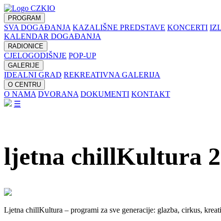
PROGRAM
SVA DOGAĐANJA
KAZALIŠNE PREDSTAVE
KONCERTI
IZ
KALENDAR DOGAĐANJA
RADIONICE
CJELOGODIŠNJE
POP-UP
GALERIJE
IDEALNI GRAD
REKREATIVNA GALERIJA
O CENTRU
O NAMA
DVORANA
DOKUMENTI
KONTAKT
☰
ljetna chillKultura 
Ljetna chillKultura – programi za sve generacije: glazba, cirkus, kre