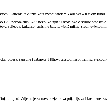
ektom i vatrenih rekvizita koju izvodi tandem klaunova – u svom filmu.
ao lik u nekom filmu – ili nekoliko njih? Likovi ove cirkuske predstav
a zvijezda, kulturnoj emisiji o baletu, vjenčanjima, srednjovjekovnim
ocka, bluesa, šansone i cabareta. Njihovi tekstovi inspirirani su svako
nje u rujnu! Vrijeme je za nove ideje, nova prijateljstva i kreativne i