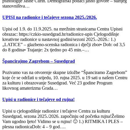
psihologije Jasne Čurin. Demografski podaci jasno govore – starijeg
stanovništva…
UPISI na radionice i tečajeve sezona 2025./2026.
Upisi od 1.9. do 11.9.2025. na mrežnim stranicama Centra Upisni
obrazac: https://czkio-susedgrad.hr/radionice-upis Cjelogodišnje
kreativne radionice u nastavnoj godini/sezoni 2025.-2026.: 1.)
„LATICE” – glazbeno-scenska radionica i dječji zbor• Dob: od 3,5
do 8 godina• Trajanje: 2x tjedno po 45 min.–…
Špancirajmo Zagrebom – Susedgrad
Pozivamo vas na otvorenje skupne izložbe “Španciramo Zagrebom”
koje će se održati u srijedu, 10. rujna 2025. u 19 sati u našem Centru
za kulturu i obrazovanje Susedgrad. Već 23 godine Program
likovnog amaterizma Grada…
Upisi u radionice i tečajeve od rujna!
Upisi u cjelogodišnje radionice i tečajeve Centra za kulturu
Susedgrad, sezona 2025./2026. započinju od početka rujna!Želimo
Vam ugodno ljeto! Vidimo se u rujnu! 🙂 1.) RITMIKA I PLES –
plesna radionicaDob: 4 – 9 god….