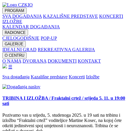
PROGRAM
SVA DOGAĐANJA
KAZALIŠNE PREDSTAVE
KONCERTI
IZLOŽBE
KALENDAR DOGAĐANJA
RADIONICE
CJELOGODIŠNJE
POP-UP
GALERIJE
IDEALNI GRAD
REKREATIVNA GALERIJA
O CENTRU
O NAMA
DVORANA
DOKUMENTI
KONTAKT
☰
Sva događanja
Kazališne predstave
Koncerti
Izložbe
TRIBINA I IZLOŽBA / Fraktalni crtež / srijeda 5. 11. u 19:00
sati
Pozivamo vas u srijedu, 5. studenoga 2025. u 19 sati na tribinu i
izložbu “Fraktalni crtež” voditeljice Martine Kosec, na kojoj ćete
otkriti jedinstveni spoj umjetnosti i neuroznanosti. Tribina će se
održati u dvorani, dok…