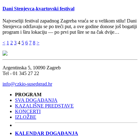
Dani Stenjevca-kvartovski festival
Najveseliji festival zapadnog Zagreba vraća se u velikom stilu! Dani
Stenjevca održavaju se po treći put, a ove godine donose još bogatiji
program i širu lokaciju — po prvi put šire se na čak dvije…
Brojevi
<
1
2
3
4
5
6
7
8
>
stranica
objava
Argentinska 5, 10090 Zagreb
Tel - 01 345 27 22
info@czkio-susedgrad.hr
PROGRAM
SVA DOGAĐANJA
KAZALIŠNE PREDSTAVE
KONCERTI
IZLOŽBE
KALENDAR DOGAĐANJA