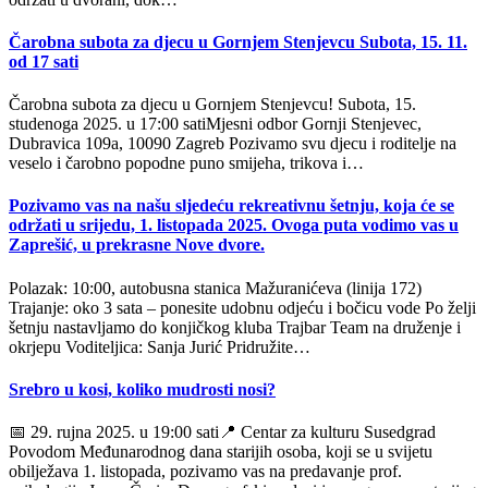
Čarobna subota za djecu u Gornjem Stenjevcu Subota, 15. 11.
od 17 sati
Čarobna subota za djecu u Gornjem Stenjevcu! Subota, 15.
studenoga 2025. u 17:00 satiMjesni odbor Gornji Stenjevec,
Dubravica 109a, 10090 Zagreb Pozivamo svu djecu i roditelje na
veselo i čarobno popodne puno smijeha, trikova i…
Pozivamo vas na našu sljedeću rekreativnu šetnju, koja će se
održati u srijedu, 1. listopada 2025. Ovoga puta vodimo vas u
Zaprešić, u prekrasne Nove dvore.
Polazak: 10:00, autobusna stanica Mažuranićeva (linija 172)
Trajanje: oko 3 sata – ponesite udobnu odjeću i bočicu vode Po želji
šetnju nastavljamo do konjičkog kluba Trajbar Team na druženje i
okrjepu Voditeljica: Sanja Jurić Pridružite…
Srebro u kosi, koliko mudrosti nosi?
📅 29. rujna 2025. u 19:00 sati📍 Centar za kulturu Susedgrad
Povodom Međunarodnog dana starijih osoba, koji se u svijetu
obilježava 1. listopada, pozivamo vas na predavanje prof.