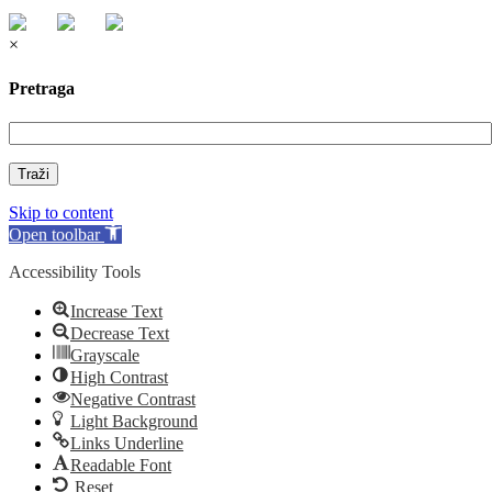
×
Pretraga
Traži
Skip to content
Open toolbar
Accessibility Tools
Increase Text
Decrease Text
Grayscale
High Contrast
Negative Contrast
Light Background
Links Underline
Readable Font
Reset