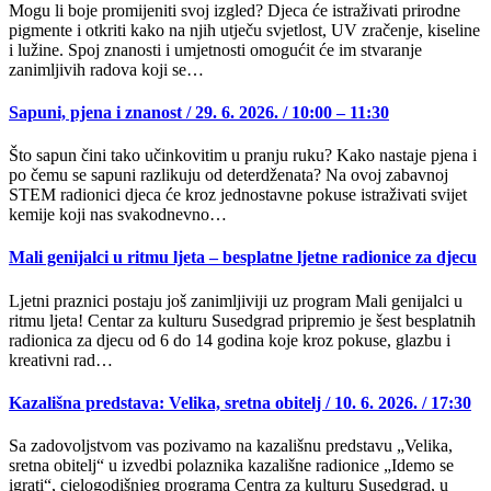
Mogu li boje promijeniti svoj izgled? Djeca će istraživati prirodne
pigmente i otkriti kako na njih utječu svjetlost, UV zračenje, kiseline
i lužine. Spoj znanosti i umjetnosti omogućit će im stvaranje
zanimljivih radova koji se…
Sapuni, pjena i znanost / 29. 6. 2026. / 10:00 – 11:30
Što sapun čini tako učinkovitim u pranju ruku? Kako nastaje pjena i
po čemu se sapuni razlikuju od deterdženata? Na ovoj zabavnoj
STEM radionici djeca će kroz jednostavne pokuse istraživati svijet
kemije koji nas svakodnevno…
Mali genijalci u ritmu ljeta – besplatne ljetne radionice za djecu
Ljetni praznici postaju još zanimljiviji uz program Mali genijalci u
ritmu ljeta! Centar za kulturu Susedgrad pripremio je šest besplatnih
radionica za djecu od 6 do 14 godina koje kroz pokuse, glazbu i
kreativni rad…
Kazališna predstava: Velika, sretna obitelj / 10. 6. 2026. / 17:30
Sa zadovoljstvom vas pozivamo na kazališnu predstavu „Velika,
sretna obitelj“ u izvedbi polaznika kazališne radionice „Idemo se
igrati“, cjelogodišnjeg programa Centra za kulturu Susedgrad, u