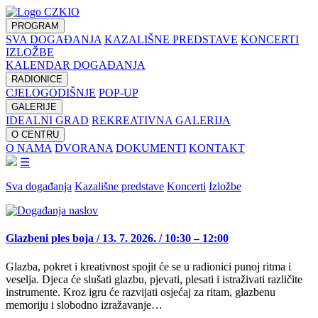
PROGRAM
SVA DOGAĐANJA
KAZALIŠNE PREDSTAVE
KONCERTI
IZLOŽBE
KALENDAR DOGAĐANJA
RADIONICE
CJELOGODIŠNJE
POP-UP
GALERIJE
IDEALNI GRAD
REKREATIVNA GALERIJA
O CENTRU
O NAMA
DVORANA
DOKUMENTI
KONTAKT
☰
Sva događanja
Kazališne predstave
Koncerti
Izložbe
Glazbeni ples boja / 13. 7. 2026. / 10:30 – 12:00
Glazba, pokret i kreativnost spojit će se u radionici punoj ritma i
veselja. Djeca će slušati glazbu, pjevati, plesati i istraživati različite
instrumente. Kroz igru će razvijati osjećaj za ritam, glazbenu
memoriju i slobodno izražavanje…