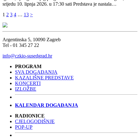
srijedu 10. lipnja 2026. u 17:30 sati Predstava je nastala…
Brojevi
1
2
3
4
…
13
>
stranica
objava
Argentinska 5, 10090 Zagreb
Tel - 01 345 27 22
info@czkio-susedgrad.hr
PROGRAM
SVA DOGAĐANJA
KAZALIŠNE PREDSTAVE
KONCERTI
IZLOŽBE
KALENDAR DOGAĐANJA
RADIONICE
CJELOGODIŠNJE
POP-UP