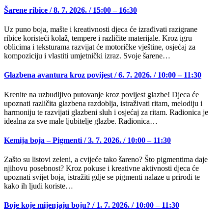
Šarene ribice / 8. 7. 2026. / 15:00 – 16:30
Uz puno boja, mašte i kreativnosti djeca će izrađivati razigrane
ribice koristeći kolaž, tempere i različite materijale. Kroz igru
oblicima i teksturama razvijat će motoričke vještine, osjećaj za
kompoziciju i vlastiti umjetnički izraz. Svoje šarene…
Glazbena avantura kroz povijest / 6. 7. 2026. / 10:00 – 11:30
Krenite na uzbudljivo putovanje kroz povijest glazbe! Djeca će
upoznati različita glazbena razdoblja, istraživati ritam, melodiju i
harmoniju te razvijati glazbeni sluh i osjećaj za ritam. Radionica je
idealna za sve male ljubitelje glazbe. Radionica…
Kemija boja – Pigmenti / 3. 7. 2026. / 10:00 – 11:30
Zašto su listovi zeleni, a cvijeće tako šareno? Što pigmentima daje
njihovu posebnost? Kroz pokuse i kreativne aktivnosti djeca će
upoznati svijet boja, istražiti gdje se pigmenti nalaze u prirodi te
kako ih ljudi koriste…
Boje koje mijenjaju boju? / 1. 7. 2026. / 10:00 – 11:30