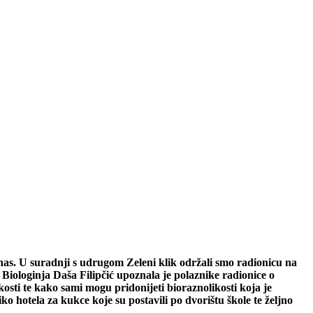
 nas. U suradnji s udrugom Zeleni klik održali smo radionicu na
Biologinja Daša Filipčić upoznala je polaznike radionice o
kosti te kako sami mogu pridonijeti bioraznolikosti koja je
 hotela za kukce koje su postavili po dvorištu škole te željno