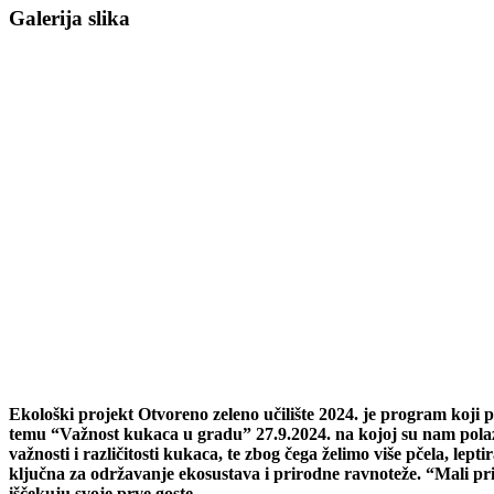
Galerija slika
Ekološki projekt Otvoreno zeleno učilište 2024. je program koji 
temu “Važnost kukaca u gradu” 27.9.2024. na kojoj su nam polazn
važnosti i različitosti kukaca, te zbog čega želimo više pčela, le
ključna za održavanje ekosustava i prirodne ravnoteže. “Mali pri
iščekuju svoje prve goste.