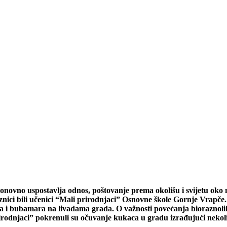
ponovno uspostavlja odnos, poštovanje prema okolišu i svijetu oko
ici bili učenici “Mali prirodnjaci” Osnovne škole Gornje Vrapče. 
ptira i bubamara na livadama grada. O važnosti povećanja bioraznoli
rodnjaci” pokrenuli su očuvanje kukaca u gradu izrađujući nekoliko