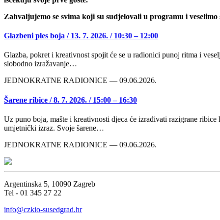
Zahvaljujemo se svima koji su sudjelovali u programu i veselimo
Glazbeni ples boja / 13. 7. 2026. / 10:30 – 12:00
Glazba, pokret i kreativnost spojit će se u radionici punoj ritma i veselj
slobodno izražavanje…
JEDNOKRATNE RADIONICE — 09.06.2026.
Šarene ribice / 8. 7. 2026. / 15:00 – 16:30
Uz puno boja, mašte i kreativnosti djeca će izrađivati razigrane ribice k
umjetnički izraz. Svoje šarene…
JEDNOKRATNE RADIONICE — 09.06.2026.
Argentinska 5, 10090 Zagreb
Tel - 01 345 27 22
info@czkio-susedgrad.hr