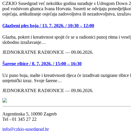
CZKIO Susedgrad već nekoliko godina surađuje s Udrugom Down 21 kr
pod vodstvom glumca Ivana Horvata. Susreti se odvijaju ponedjeljkom
osjećaja, artikuliranje osjećaja zadovoljstva ili nezadovoljstva, izraža
Glazbeni ples boja / 13. 7. 2026. / 10:30 – 12:00
Glazba, pokret i kreativnost spojit će se u radionici punoj ritma i veselj
slobodno izražavanje…
JEDNOKRATNE RADIONICE — 09.06.2026.
Šarene ribice / 8. 7. 2026. / 15:00 – 16:30
Uz puno boja, mašte i kreativnosti djeca će izrađivati razigrane ribice k
umjetnički izraz. Svoje šarene…
JEDNOKRATNE RADIONICE — 09.06.2026.
Argentinska 5, 10090 Zagreb
Tel - 01 345 27 22
info@czkio-susedgrad.hr