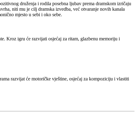
zitivnog druženja i rodila posebna ljubav prema dramskom izričaju
ha, niti mu je cilj dramska izvedba, već otvaranje novih kanala
rmonično mjesto u sebi i oko sebe.
mente. Kroz igru će razvijati osjećaj za ritam, glazbenu memoriju i
urama razvijat će motoričke vještine, osjećaj za kompoziciju i vlastiti