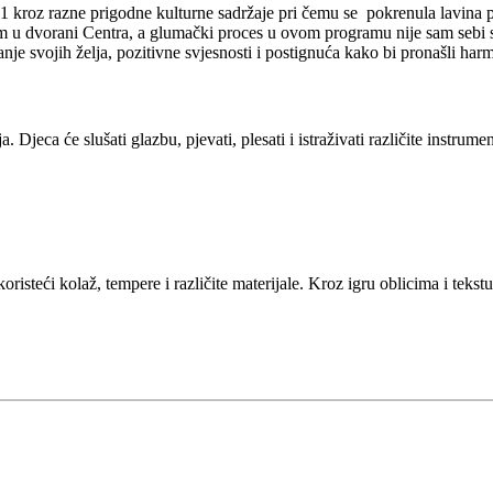
oz razne prigodne kulturne sadržaje pri čemu se pokrenula lavina po
 u dvorani Centra, a glumački proces u ovom programu nije sam sebi svr
vanje svojih želja, pozitivne svjesnosti i postignuća kako bi pronašli ha
a. Djeca će slušati glazbu, pjevati, plesati i istraživati različite instru
oristeći kolaž, tempere i različite materijale. Kroz igru oblicima i tekst