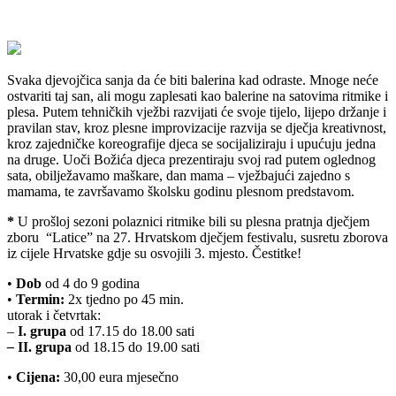
Svaka djevojčica sanja da će biti balerina kad odraste. Mnoge neće
ostvariti taj san, ali mogu zaplesati kao balerine na satovima ritmike i
plesa. Putem tehničkih vježbi razvijati će svoje tijelo, lijepo držanje i
pravilan stav, kroz plesne improvizacije razvija se dječja kreativnost,
kroz zajedničke koreografije djeca se socijaliziraju i upućuju jedna
na druge. Uoči Božića djeca prezentiraju svoj rad putem oglednog
sata, obilježavamo maškare, dan mama – vježbajući zajedno s
mamama, te završavamo školsku godinu plesnom predstavom.
*
U prošloj sezoni polaznici ritmike bili su plesna pratnja dječjem
zboru “Latice” na 27. Hrvatskom dječjem festivalu, susretu zborova
iz cijele Hrvatske gdje su osvojili 3. mjesto. Čestitke!
•
Dob
od 4 do 9 godina
•
Termin:
2x tjedno po 45 min.
utorak i četvrtak:
–
I. grupa
od 17.15 do 18.00 sati
–
II. grupa
od 18.15 do 19.00 sati
•
Cijena:
30,00 eura mjesečno