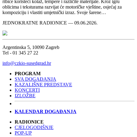
ribice koristeći kolaž, tempere i različite materijale. Kroz igru
oblicima i teksturama razvijat će motoričke vještine, osjećaj za
kompoziciju i vlastiti umjetnički izraz. Svoje šarene…
JEDNOKRATNE RADIONICE — 09.06.2026.
Argentinska 5, 10090 Zagreb
Tel - 01 345 27 22
info@czkio-susedgrad.hr
PROGRAM
SVA DOGAĐANJA
KAZALIŠNE PREDSTAVE
KONCERTI
IZLOŽBE
KALENDAR DOGAĐANJA
RADIONICE
CJELOGODIŠNJE
POP-UP