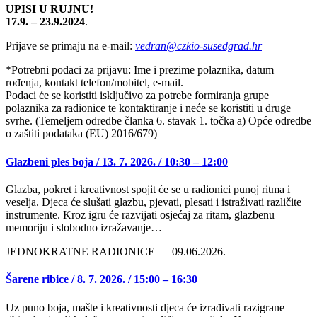
UPISI U RUJNU!
17.9. – 23.9.2024
.
Prijave se primaju na e-mail:
vedran@czkio-susedgrad.hr
*Potrebni podaci za prijavu: Ime i prezime polaznika, datum
rođenja, kontakt telefon/mobitel, e-mail.
Podaci će se koristiti isključivo za potrebe formiranja grupe
polaznika za radionice te kontaktiranje i neće se koristiti u druge
svrhe. (Temeljem odredbe članka 6. stavak 1. točka a) Opće odredbe
o zaštiti podataka (EU) 2016/679)
Glazbeni ples boja / 13. 7. 2026. / 10:30 – 12:00
Glazba, pokret i kreativnost spojit će se u radionici punoj ritma i
veselja. Djeca će slušati glazbu, pjevati, plesati i istraživati različite
instrumente. Kroz igru će razvijati osjećaj za ritam, glazbenu
memoriju i slobodno izražavanje…
JEDNOKRATNE RADIONICE — 09.06.2026.
Šarene ribice / 8. 7. 2026. / 15:00 – 16:30
Uz puno boja, mašte i kreativnosti djeca će izrađivati razigrane