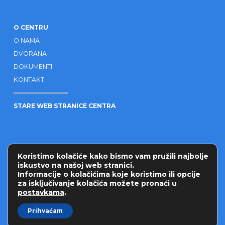
O CENTRU
O NAMA
DVORANA
DOKUMENTI
KONTAKT
STARE WEB STRANICE CENTRA
OSTALO
Koristimo kolačiće kako bismo vam pružili najbolje
PARTNERI
iskustvo na našoj web stranici.
UPRAVLJANJE KOLAČIĆIMA
Informacije o kolačićima koje koristimo ili opcije
za isključivanje kolačića možete pronaći u
POLITIKA PRIVATNOSTI
postavkama
.
Prihvaćam
© Copyright 2026. Sva prava pridržana -
Web dizajn i razvoj: AD ECLECTIC