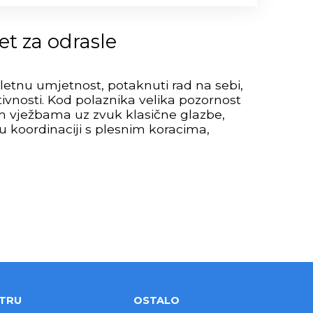
et za odrasle
 baletnu umjetnost, potaknuti rad na sebi,
tivnosti. Kod polaznika velika pozornost
im vježbama uz zvuk klasične glazbe,
 u koordinaciji s plesnim koracima,
NTRU
OSTALO