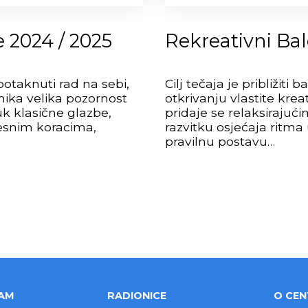
e 2024 / 2025
Rekreativni Bal
 potaknuti rad na sebi,
Cilj tečaja je približiti
znika velika pozornost
otkrivanju vlastite krea
uk klasične glazbe,
pridaje se relaksirajuć
lesnim koracima,
razvitku osjećaja ritma
pravilnu postavu…
AM
RADIONICE
O CE