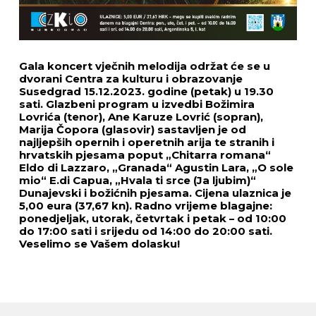
Gala koncert vječnih melodija održat će se u
dvorani Centra za kulturu i obrazovanje
Susedgrad 15.12.2023. godine (petak) u 19.30
sati. Glazbeni program u izvedbi Božimira
Lovrića (tenor), Ane Karuze Lovrić (sopran),
Marija Čopora (glasovir) sastavljen je od
najljepših opernih i operetnih arija te stranih i
hrvatskih pjesama poput „Chitarra romana“
Eldo di Lazzaro, „Granada“ Agustin Lara, „O sole
mio“ E.di Capua, „Hvala ti srce (Ja ljubim)“
Dunajevski i božićnih pjesama. Cijena ulaznica je
5,00 eura (37,67 kn). Radno vrijeme blagajne:
ponedjeljak, utorak, četvrtak i petak – od 10:00
do 17:00 sati i srijedu od 14:00 do 20:00 sati.
Veselimo se Vašem dolasku!