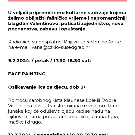
U veljači pripremili smo kulturne sadržaje kojima
želimo obilježiti fašničko vrijeme i najromantičniji
blagdan Valentinovo, poticati zajedništvo, nova
poznanstva, zabavu i opuštanje.
Radionice su besplatne! Prijave za radionice šaljite
na e-mail ivana@czkio-susedgrad.hr
9.2.2024. / petak / 17.30-18.30 sati
FACE PAINTING
Oslikavanje lica za djecu, dob 3+
Pomoću čarobnog kista klaunese Lole ili Dobre
Ville, djeca bivaju transformirana u svoje omiljene
junake koji će oduševiti djecu kad se nađu na
njihovim licima poput princeze, vile, klauna, tigra,
mačke i drugo.