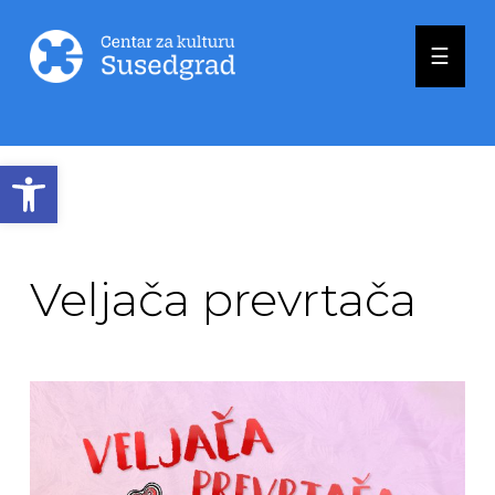
☰
Open toolbar
Veljača prevrtača