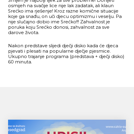
Smijeh je najbolji lijek za sve probleme! Donijeti
osmijeh na svačije lice nije lak zadatak, ali klaun
Srećko ima rješenje! Kroz razne komične situacije
koje ga snađu, on uči djecu optimizmu i veselju. Pa
nije slučajno dobio ime Srećko!!! Zahvalnost je
poruka koju Srećko donosi, zahvalnost za sve
darove života.
Nakon predstave slijedi dječji disko kada će djeca
pjevati i plesati na popularne dječje pjesmice.
Ukupno trajanje programa (predstava + dječji disko)
60 minuta.