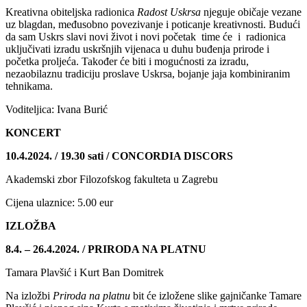
Kreativna obiteljska radionica
Radost Uskrsa
njeguje običaje vezane
uz blagdan, međusobno povezivanje i poticanje kreativnosti. Budući
da sam Uskrs slavi novi život i novi početak time će i radionica
uključivati izradu uskršnjih vijenaca u duhu buđenja prirode i
početka proljeća. Također će biti i mogućnosti za izradu,
nezaobilaznu tradiciju proslave Uskrsa, bojanje jaja kombiniranim
tehnikama.
Voditeljica: Ivana Burić
KONCERT
10.4.2024. / 19.30 sati / CONCORDIA DISCORS
Akademski zbor Filozofskog fakulteta u Zagrebu
Cijena ulaznice: 5.00 eur
IZLOŽBA
8.4. – 26.4.2024. / PRIRODA NA PLATNU
Tamara Plavšić i Kurt Ban Domitrek
Na izložbi
Priroda na platnu
bit će izložene slike gajničanke Tamare