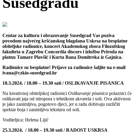
Susedgradu
Centar za kulturu i obrazovanje Susedgrad Vas poziva
povodom najvećeg kršćanskog blagdana Uskrsa na besplatne
obiteljske radionice, koncert Akademskog zbora Filozofskog
fakulteta u Zagrebu Concordia discors i izložbu Priroda na
platnu Tamare Plavšić i Kurta Bana Domitreka iz Gajnica.
Radionice su besplatne! Prijave za radionice šaljite na e-mail
ivana@czkio-susedgrad.hr
18.3.2024. / 18.00 – 19.30 sati / OSLIKAVANJE PISANICA
Na kreativnoj obiteljskoj radionici
Oslikavanje pisanica
polaznici će
oslikavati jaja od stiropora s tehnikom akvarela i soli. Ova aktivnost
je jako zanimljiva, pogotovo djeci, jer u radu dobivaju različiti
spektar boja i zanimljivu teksturu od soli.
Voditeljica: Helena Lijić
25.3.2024. / 18.00 – 19.30 sati / RADOST USKRSA