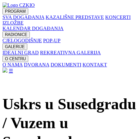
PROGRAM
SVA DOGAĐANJA
KAZALIŠNE PREDSTAVE
KONCERTI
IZLOŽBE
KALENDAR DOGAĐANJA
RADIONICE
CJELOGODIŠNJE
POP-UP
GALERIJE
IDEALNI GRAD
REKREATIVNA GALERIJA
O CENTRU
O NAMA
DVORANA
DOKUMENTI
KONTAKT
☰
Uskrs u Susedgradu
/ Vuzem u