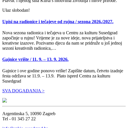
Plavšić i njenog sina Kurta s motivima životinja i mrtve prirode.
Ulaz slobodan!
Upisi na radionice i tečajeve od rujna / sezona 2026./2027.
Nova sezona radionica i tečajeva u Centru za kulturu Susedgrad
započinje u rujnu! Vrijeme je za nove ideje, nova prijateljstva i
kreativne izazove. Pozivamo djecu da nam se pridruže u još jednoj
sezoni kreativnih radionica,…
Gajnice vrište / 11. 9. – 13. 9. 2026.
Gajnice i ove godine ponovo vrište! Zapišite datum, četvrto izadnje
festa održava se 11.9. – 13.9. Plato ispred Centra za kulturu
Susedgrad
SVA DOGAĐANJA >
Argentinska 5, 10090 Zagreb
Tel - 01 345 27 22