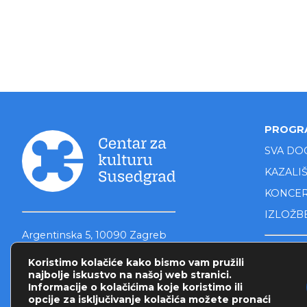
PROGR
SVA DO
KAZALI
KONCER
IZLOŽB
Argentinska 5, 10090 Zagreb
Tel - 01 345 27 22
KALEN
Koristimo kolačiće kako bismo vam pružili
najbolje iskustvo na našoj web stranici.
info@czkio-susedgrad.hr
Informacije o kolačićima koje koristimo ili
opcije za isključivanje kolačića možete pronaći