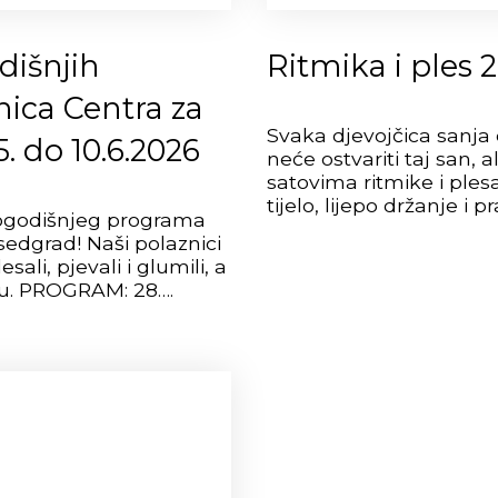
dišnjih
Ritmika i ples 
ica Centra za
Svaka djevojčica sanja 
. do 10.6.2026
neće ostvariti taj san, 
satovima ritmike i plesa
tijelo, lijepo držanje i p
logodišnjeg programa
sedgrad! Naši polaznici
ali, pjevali i glumili, a
pu. PROGRAM: 28….