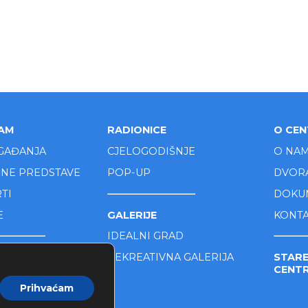
AM
RADIONICE
O CE
GAĐANJA
CJELOGODIŠNJE
O NA
ŠNE PREDSTAVE
POP-UP
DVOR
TI
DOKU
E
GALERIJE
KONT
IDEALNI GRAD
DAR DOGAĐANJA
REKREATIVNA GALERIJA
STARE
CENT
Prihvaćam