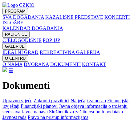
PROGRAM
SVA DOGAĐANJA
KAZALIŠNE PREDSTAVE
KONCERTI
IZLOŽBE
KALENDAR DOGAĐANJA
RADIONICE
CJELOGODIŠNJE
POP-UP
GALERIJE
IDEALNI GRAD
REKREATIVNA GALERIJA
O CENTRU
O NAMA
DVORANA
DOKUMENTI
KONTAKT
☰
Dokumenti
Upravno vijeće
Zakoni i pravilnici
Natječaji za posao
Financijski
izvještaji
Financijski planovi
Javna objava informacija o trošenju
sredstava
Javna nabava
Službenik za zaštitu osobnih podataka
Javnost rada
Pravo na pristup informacijama